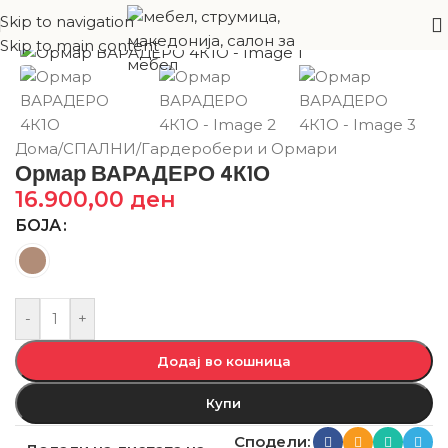
Skip to navigation
Skip to main content
Дома
/
СПАЛНИ
/
Гардеробери и Ормари
Ормар ВАРАДЕРО 4К1О
16.900,00
ден
БОЈА
-
+
Додај во кошница
Купи
Сподели: