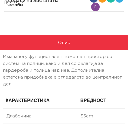
Додади на листата на
желби
Опис
Има многу функционален помошен простор со
систем на полици, како и дел со оклагија за
гардероба и полица над неа. Дополнителна
естетска придобивка е огледалото во централниот
дел.
КАРАКТЕРИСТИКА
ВРЕДНОСТ
Длабочина
53cm