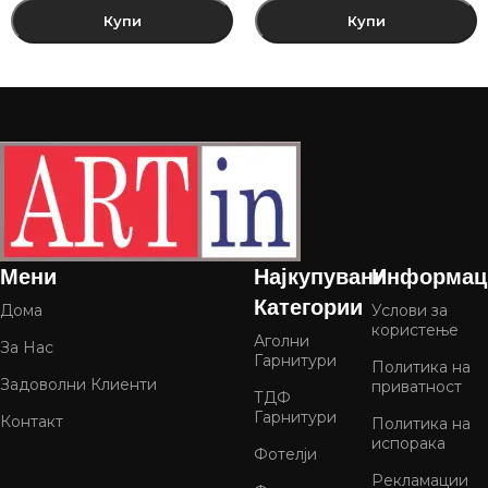
Купи
Купи
Мени
Најкупувани
Информац
Категории
Дома
Услови за
користење
Аголни
За Нас
Гарнитури
Политика на
Задоволни Клиенти
приватност
ТДФ
Гарнитури
Контакт
Политика на
испорака
Фотелји
Рекламации