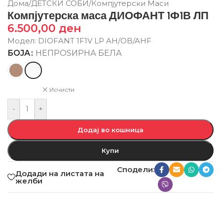
Дома
/
ДЕТСКИ СОБИ
/
Компјутерски Маси
Компјутерска маса ДИОФАНТ 1Ф1В ЛП
6.500,00
ден
Модел: DIOFANT 1F1V LP AH/OB/AHF
БОЈА
НЕПРОЅИРНА БЕЛА
Исчисти
-
+
Додај во кошница
Купи
Сподели:
Додади на листата на
желби