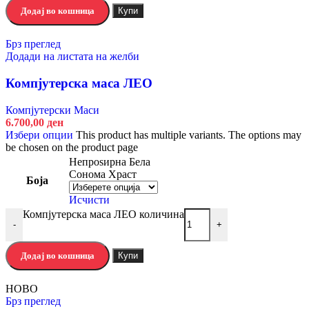
Додај во кошница
Купи
Брз преглед
Додади на листата на желби
Компјутерска маса ЛЕО
Компјутерски Маси
6.700,00
ден
Избери опции
This product has multiple variants. The options may
be chosen on the product page
Непроѕирна Бела
Сонома Храст
Боја
Исчисти
Компјутерска маса ЛЕО количина
-
+
Додај во кошница
Купи
НОВО
Брз преглед