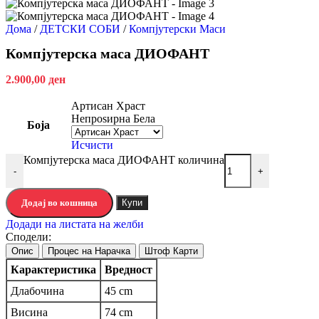
Дома
/
ДЕТСКИ СОБИ
/
Компјутерски Маси
Компјутерска маса ДИОФАНТ
2.900,00
ден
Артисан Храст
Непроѕирна Бела
Боја
Исчисти
Компјутерска маса ДИОФАНТ количина
-
+
Додај во кошница
Купи
Додади на листата на желби
Сподели:
Опис
Процес на Нарачка
Штоф Карти
Карактеристика
Вредност
Длабочина
45 cm
Висина
74 cm