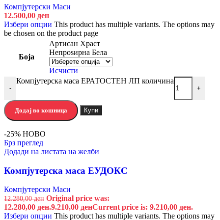
Компјутерски Маси
12.500,00
ден
Избери опции
This product has multiple variants. The options may
be chosen on the product page
Артисан Храст
Непроѕирна Бела
Боја
Исчисти
Компјутерска маса ЕРАТОСТЕН ЛП количина
-
+
Додај во кошница
Купи
-25%
НОВО
Брз преглед
Додади на листата на желби
Компјутерска маса ЕУДОКС
Компјутерски Маси
Original price was:
12.280,00
ден
12.280,00 ден.
9.210,00
ден
Current price is: 9.210,00 ден.
Избери опции
This product has multiple variants. The options may