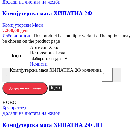
Додади на листата на желби
Компјутерска маса ХИПАТИА 2Ф
Компјутерски Маси
7.200,00
ден
Избери опции
This product has multiple variants. The options may
be chosen on the product page
Артисан Храст
Непроѕирна Бела
Боја
Исчисти
Компјутерска маса ХИПАТИА 2Ф количина
-
+
Додај во кошница
Купи
НОВО
Брз преглед
Додади на листата на желби
Компјутерска маса ХИПАТИА 2Ф ЛП