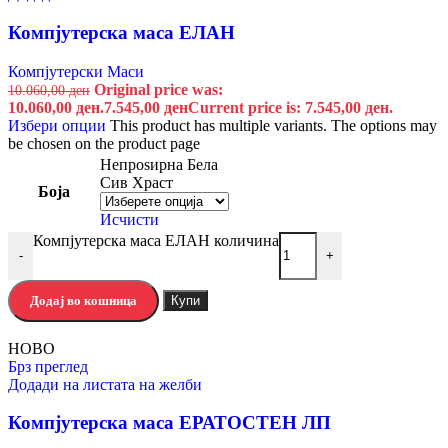
Компјутерска маса ЕЛАН
Компјутерски Маси
Original price was:
10.060,00
ден
10.060,00 ден.
7.545,00
ден
Current price is: 7.545,00 ден.
Избери опции
This product has multiple variants. The options may
be chosen on the product page
Непроѕирна Бела
Сив Храст
Боја
Исчисти
Компјутерска маса ЕЛАН количина
-
+
Додај во кошница
Купи
НОВО
Брз преглед
Додади на листата на желби
Компјутерска маса ЕРАТОСТЕН ЛП