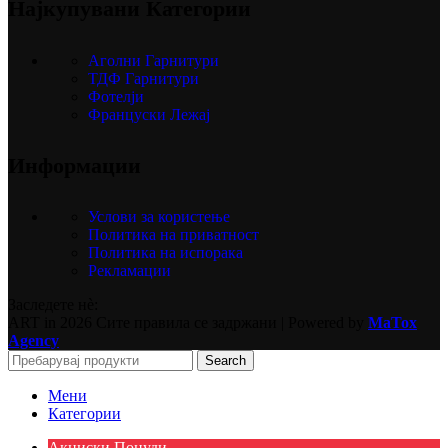
Најкупувани Категории
Аголни Гарнитури
ТДФ Гарнитури
Фотелји
Француски Лежај
Информации
Услови за користење
Политика на приватност
Политика на испорака
Рекламации
Заследете нѐ:
ART in
2026 Сите правила се задржани | Powered by
MaTox
Agency
Search
Мени
Категории
Акциски Понуди