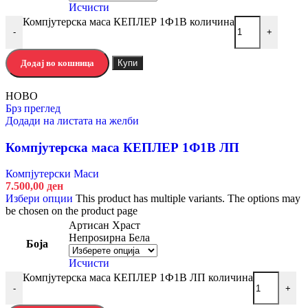
Исчисти
Компјутерска маса КЕПЛЕР 1Ф1В количина
-
+
Додај во кошница
Купи
НОВО
Брз преглед
Додади на листата на желби
Компјутерска маса КЕПЛЕР 1Ф1В ЛП
Компјутерски Маси
7.500,00
ден
Избери опции
This product has multiple variants. The options may
be chosen on the product page
Артисан Храст
Непроѕирна Бела
Боја
Исчисти
Компјутерска маса КЕПЛЕР 1Ф1В ЛП количина
-
+