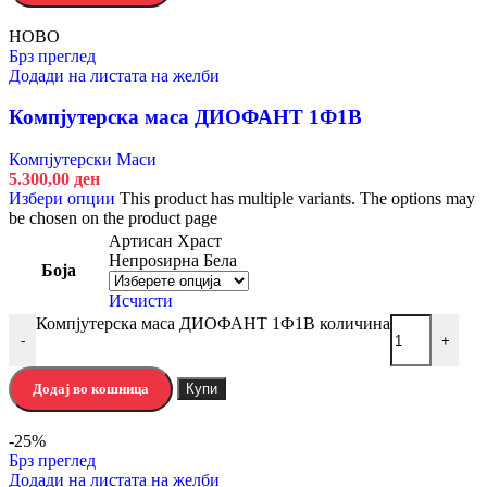
НОВО
Брз преглед
Додади на листата на желби
Компјутерска маса ДИОФАНТ 1Ф1В
Компјутерски Маси
5.300,00
ден
Избери опции
This product has multiple variants. The options may
be chosen on the product page
Артисан Храст
Непроѕирна Бела
Боја
Исчисти
Компјутерска маса ДИОФАНТ 1Ф1В количина
-
+
Додај во кошница
Купи
-25%
Брз преглед
Додади на листата на желби