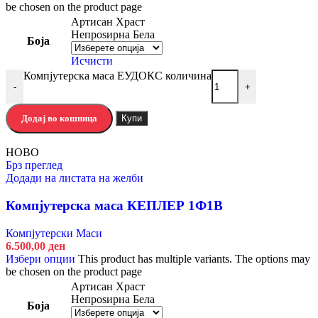
be chosen on the product page
Артисан Храст
Непроѕирна Бела
Боја
Исчисти
Компјутерска маса ЕУДОКС количина
-
+
Додај во кошница
Купи
НОВО
Брз преглед
Додади на листата на желби
Компјутерска маса КЕПЛЕР 1Ф1В
Компјутерски Маси
6.500,00
ден
Избери опции
This product has multiple variants. The options may
be chosen on the product page
Артисан Храст
Непроѕирна Бела
Боја