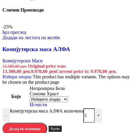
Слични Производи
-25%
Брз преглед
Додади на листата на желби
Компјутерска маса АЛФА
Компјутерски Маси
Original price was:
13.300,00
ден
13.300,00 ден.
9.970,00
ден
Current price is: 9.970,00 ден.
Избери опции
This product has multiple variants. The options may
be chosen on the product page
Непроѕирна Бела
Сонома Храст
Боја
Исчисти
Компјутерска маса АЛФА количина
-
+
Додај во кошница
Купи