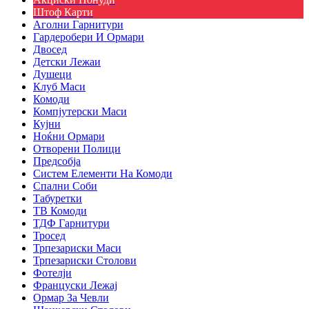
Штоф Карти
Аголни Гарнитури
Гардеробери И Ормари
Двосед
Детски Лежаи
Душеци
Клуб Маси
Комоди
Компјутерски Маси
Кујни
Ноќни Ормари
Отворени Полици
Предсобја
Систем Елементи На Комоди
Спални Соби
Табуретки
ТВ Комоди
ТДФ Гарнитури
Тросед
Трпезариски Маси
Трпезариски Столови
Фотелји
Француски Лежај
Ормар За Чевли