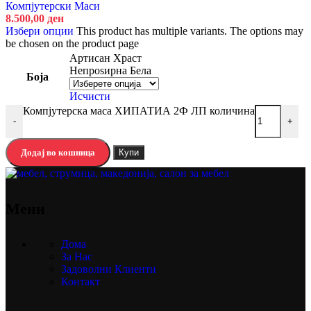
Компјутерски Маси
8.500,00
ден
Избери опции
This product has multiple variants. The options may
be chosen on the product page
Артисан Храст
Непроѕирна Бела
Боја
Исчисти
Компјутерска маса ХИПАТИА 2Ф ЛП количина
-
+
Додај во кошница
Купи
Мени
Дома
За Нас
Задоволни Клиенти
Контакт