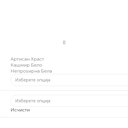
Артисан Храст
Кашмир Бело
Непроѕирна Бела
Исчисти