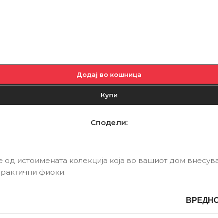
Додај во кошница
Купи
Сподели:
е од истоимената колекција која во вашиот дом внесув
практични фиоки.
ВРЕДН