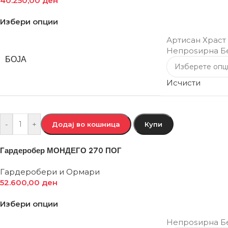
40.250,00
ден
Избери опции
Артисан Храст
Непроѕирна Б
БОЈА
Исчисти
-
+
Додај во кошница
Купи
Гардеробер МОНДЕГО 270 ПОГ
Гардеробери и Ормари
52.600,00
ден
Избери опции
Непроѕирна Б