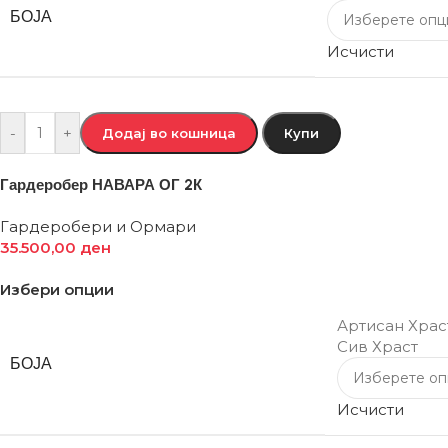
БОЈА
Исчисти
-
+
Додај во кошница
Купи
Гардеробер НАВАРА ОГ 2К
Гардеробери и Ормари
35.500,00
ден
Избери опции
Артисан Храс
Сив Храст
БОЈА
Исчисти