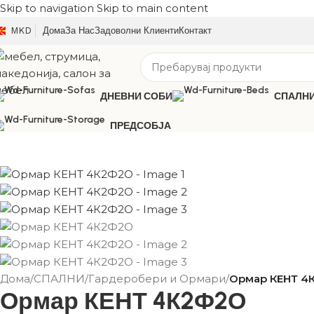
Skip to navigation
Skip to main content
MKD
Дома
За Нас
Задоволни Клиенти
Контакт
ДНЕВНИ СОБИ
СПАЛН
ПРЕДСОБЈА
Дома
/
СПАЛНИ
/
Гардеробери и Ормари
/
Ормар КЕНТ 4
Ормар КЕНТ 4К2Ф2О