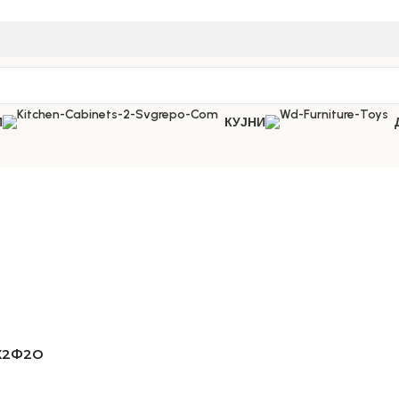
И
КУЈНИ
К2Ф2О