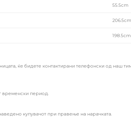
55.5cm
206.5c
198.5cm
ницата, ќе бидете контактирани телефонски од наш тим 
т временски период.
 наведено купувачот при правење на нарачката.