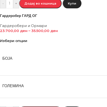
-
+
Додај во кошница
Купи
Гардеробер ГАРД ОГ
Гардеробери и Ормари
23.700,00
ден
–
35.500,00
ден
Избери опции
БОЈА
ГОЛЕМИНА