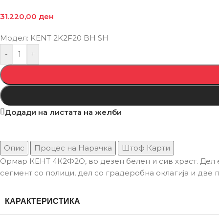
31.220,00
ден
Модел: KENT 2K2F20 BH SH
-
+
Додади на листата на желби
Опис
Процес на Нарачка
Штоф Карти
Ормар КЕНТ 4К2Ф2О, во дезен белен и сив храст. Дел 
сегмент со полици, дел со градеробна оклагија и две 
КАРАКТЕРИСТИКА