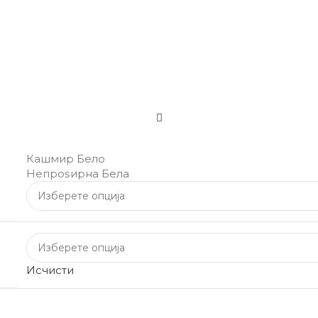
Кашмир Бело
Непроѕирна Бела
Исчисти