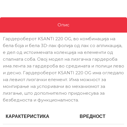
Опис
Гардероберот KSANTI 220 OG, во комбинација на
бела боја и бела 3D-лак фолија од лак со апликација,
е дел од истоимената колекција на елементи од
спалната соба. Овој модел на лизгачка гардероба
има лента за гардероба во средината и полици лево
и десно. Гардероберот KSANTI 220 OG има огледало
на левиот лизгачки елемент. Има можност за
монтирање на успоривачи во механизмот за
лизгање, што дополнително придонесува за
безбедноста и функционалноста.
КАРАКТЕРИСТИКА
ВРЕДНОСТ