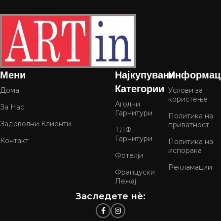
Мени
Најкупувани
Информац
Категории
Дома
Услови за
користење
Аголни
За Нас
Гарнитури
Политика на
Задоволни Клиенти
приватност
ТДФ
Гарнитури
Контакт
Политика на
испорака
Фотелји
Рекламации
Француски
Лежај
Заследете нѐ: