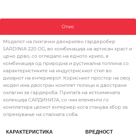
Опис
Моделот на лизгачки двокрилен гардеробер
SARDINIA 220 OG, во комбинација на артисан храст и
црно дрво, со огледало на едното крило, е
комбинација од природна и рустикална топлина со
карактеристиките на индустрискиот стил во
дизајнот на ентериерот. Корисниот простор на овој
модел има двостран комплет полици и двострани
оклагии за гардероба. Припаѓа на истоимената
колекција САРДИНИЈА, со чии елементи го
комплетира целиот ентериер кога станува збор за
опремување на спалната соба.
КАРАКТЕРИСТИКА
ВРЕДНОСТ