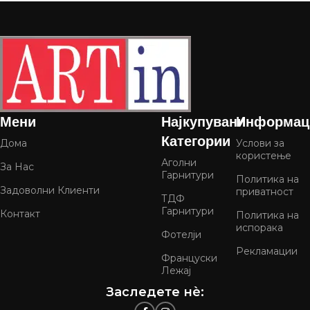
Мени
Најкупувани
Информац
Категории
Дома
Услови за
користење
Аголни
За Нас
Гарнитури
Политика на
Задоволни Клиенти
приватност
ТДФ
Гарнитури
Контакт
Политика на
испорака
Фотелји
Рекламации
Француски
Лежај
Заследете нѐ: