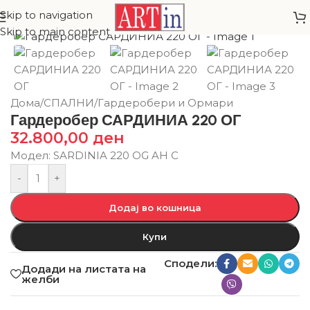
Skip to navigation
Skip to main content
Дома
/
СПАЛНИ
/
Гардеробери и Ормари
Гардеробер САРДИНИА 220 ОГ
32.800,00
ден
Модел: SARDINIA 220 OG AH C
-
+
Додај во кошница
Купи
Сподели:
Додади на листата на
желби