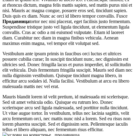
at rhoncus dictum, magna felis mattis sapien, sed mattis purus nisi et
nisi. Mauris ac magna congue, posuere eros sed, tincidunt sapien.
Duis quis ex diam. Nunc ac orci id libero tempor convallis. Fusce
Продавница
tortor nec nisi placerat, eget facilisis justo fermentum.
Suspendisse tristique justo vel ligula tincidunt, ut elementum ligula
convallis. Cras ac odio a mi euismod vulputate. Etiam id laoreet
diam. Curabitur nec diam in magna finibus vehicula. Aenean
maximus enim magna, vel tempor elit volutpat sed.
Vestibulum ante ipsum primis in faucibus orci luctus et ultrices
posuere cubilia curae; In suscipit tincidunt nunc, nec dignissim est
ultricies sed. Donec fringilla lacus et purus imperdiet, id sollicitudin
elit vehicula. Duis fermentum fringilla suscipit. Mauris sed diam nec
nulla dignissim vestibulum. Quisque tincidunt magna libero, in
efficitur arcu sodales id. Nulla facilisi. Vestibulum at arcu eu libero
malesuada mattis nec vel erat.
Mauris blandit lorem id velit pretium, id malesuada mi scelerisque.
Sed sit amet vehicula odio. Quisque eu rutrum leo. Donec
scelerisque arcu sed ligula malesuada, sed porttitor nulla tincidunt.
Ut vitae augue tortor. In vestibulum, tellus nec lacinia sagittis, velit
arcu fermentum orci, nec mattis nunc nisl a lorem. Sed eu risus non
lorem pharetra suscipit. Sed et dignissim sem. Pellentesque iaculis
tellus et libero aliquam, nec fermentum risus efficitur.