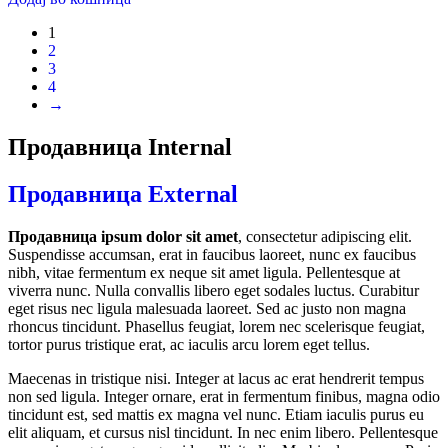
1
2
3
4
→
Продавница Internal
Продавница External
Продавница ipsum dolor sit amet
, consectetur adipiscing elit.
Suspendisse accumsan, erat in faucibus laoreet, nunc ex faucibus
nibh, vitae fermentum ex neque sit amet ligula. Pellentesque at
viverra nunc. Nulla convallis libero eget sodales luctus. Curabitur
eget risus nec ligula malesuada laoreet. Sed ac justo non magna
rhoncus tincidunt. Phasellus feugiat, lorem nec scelerisque feugiat,
tortor purus tristique erat, ac iaculis arcu lorem eget tellus.
Maecenas in tristique nisi. Integer at lacus ac erat hendrerit tempus
non sed ligula. Integer ornare, erat in fermentum finibus, magna odio
tincidunt est, sed mattis ex magna vel nunc. Etiam iaculis purus eu
elit aliquam, et cursus nisl tincidunt. In nec enim libero. Pellentesque