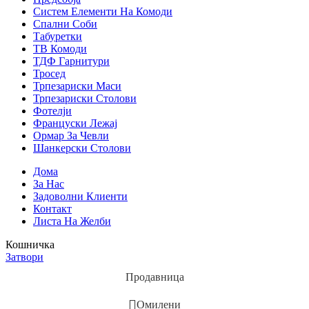
Систем Елементи На Комоди
Спални Соби
Табуретки
ТВ Комоди
ТДФ Гарнитури
Тросед
Трпезариски Маси
Трпезариски Столови
Фотелји
Француски Лежај
Ормар За Чевли
Шанкерски Столови
Дома
За Нас
Задоволни Клиенти
Контакт
Листа На Желби
Кошничка
Затвори
Продавница
Омилени