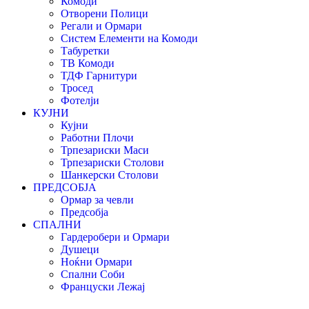
Комоди
Отворени Полици
Регали и Ормари
Систем Елементи на Комоди
Табуретки
ТВ Комоди
ТДФ Гарнитури
Тросед
Фотелји
КУЈНИ
Кујни
Работни Плочи
Трпезариски Маси
Трпезариски Столови
Шанкерски Столови
ПРЕДСОБЈА
Ормар за чевли
Предсобја
СПАЛНИ
Гардеробери и Ормари
Душеци
Ноќни Ормари
Спални Соби
Француски Лежај