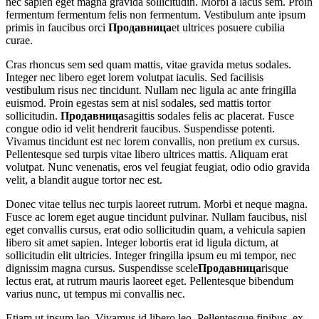
nec sapien eget magna gravida sollicitudin. Morbi a lacus sem. Proin
fermentum fermentum felis non fermentum. Vestibulum ante ipsum
primis in faucibus orci
Продавница
et ultrices posuere cubilia
curae.
Cras rhoncus sem sed quam mattis, vitae gravida metus sodales.
Integer nec libero eget lorem volutpat iaculis. Sed facilisis
vestibulum risus nec tincidunt. Nullam nec ligula ac ante fringilla
euismod. Proin egestas sem at nisl sodales, sed mattis tortor
sollicitudin.
Продавница
sagittis sodales felis ac placerat. Fusce
congue odio id velit hendrerit faucibus. Suspendisse potenti.
Vivamus tincidunt est nec lorem convallis, non pretium ex cursus.
Pellentesque sed turpis vitae libero ultrices mattis. Aliquam erat
volutpat. Nunc venenatis, eros vel feugiat feugiat, odio odio gravida
velit, a blandit augue tortor nec est.
Donec vitae tellus nec turpis laoreet rutrum. Morbi et neque magna.
Fusce ac lorem eget augue tincidunt pulvinar. Nullam faucibus, nisl
eget convallis cursus, erat odio sollicitudin quam, a vehicula sapien
libero sit amet sapien. Integer lobortis erat id ligula dictum, at
sollicitudin elit ultricies. Integer fringilla ipsum eu mi tempor, nec
dignissim magna cursus. Suspendisse scele
Продавница
risque
lectus erat, at rutrum mauris laoreet eget. Pellentesque bibendum
varius nunc, ut tempus mi convallis nec.
Etiam ut ipsum leo. Vivamus id libero leo. Pellentesque finibus, ex