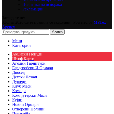
Политика на испорака
Рекламации
Заследете нѐ:
ART in
2026 Сите правила се задржани | Powered by
MaTox
Agency
Search
Мени
Категории
Акциски Понуди
Штоф Карти
Аголни Гарнитури
Гардеробери И Ормари
Двосед
Детски Лежаи
Душеци
Клуб Маси
Комоди
Компјутерски Маси
Кујни
Ноќни Ормари
Отворени Полици
Предсобја