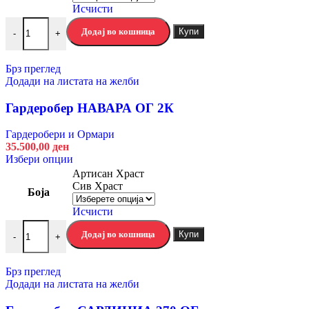
variants.
Исчисти
The
Гардеробер НАВАРА 165 количина
options
Додај во кошница
Купи
-
+
may
be
chosen
Брз преглед
on
Додади на листата на желби
the
product
Гардеробер НАВАРА ОГ 2К
page
Гардеробери и Ормари
35.500,00
ден
This
Избери опции
product
Артисан Храст
has
Сив Храст
Боја
multiple
variants.
Исчисти
The
Гардеробер НАВАРА ОГ 2К количина
options
Додај во кошница
Купи
-
+
may
be
chosen
Брз преглед
on
Додади на листата на желби
the
product