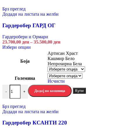
Брз преглед
Додади на листата на желби
Гардеробер ГАРД ОГ
Гардеробери и Ормари
Price
23.700,00
ден
–
35.500,00
ден
This
range:
Избери опции
product
23.700,00 ден
Артисан Храст
has
through
Кашмир Бело
Боја
multiple
35.500,00 ден
Непроѕирна Бела
variants.
The
Големина
options
Исчисти
may
Гардеробер ГАРД ОГ количина
be
Додај во кошница
Купи
-
+
chosen
on
the
Брз преглед
product
Додади на листата на желби
page
Гардеробер КСАНТИ 220