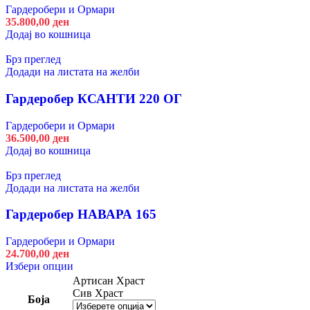
Гардеробери и Ормари
35.800,00
ден
Додај во кошница
Брз преглед
Додади на листата на желби
Гардеробер КСАНТИ 220 ОГ
Гардеробери и Ормари
36.500,00
ден
Додај во кошница
Брз преглед
Додади на листата на желби
Гардеробер НАВАРА 165
Гардеробери и Ормари
24.700,00
ден
This
Избери опции
product
Артисан Храст
has
Сив Храст
Боја
multiple