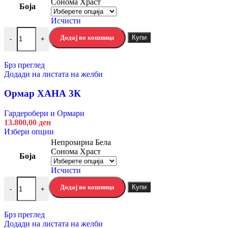
Сонома Храст
Боја
multiple
variants.
Исчисти
The
Ормар ХАНА 2К3П2Ф количина
options
Додај во кошница
Купи
-
+
may
be
chosen
Брз преглед
on
Додади на листата на желби
the
product
Ормар ХАНА 3К
page
Гардеробери и Ормари
13.800,00
ден
This
Избери опции
product
Непроѕирна Бела
has
Сонома Храст
Боја
multiple
variants.
Исчисти
The
Ормар ХАНА 3К количина
options
Додај во кошница
Купи
-
+
may
be
chosen
Брз преглед
on
Додади на листата на желби