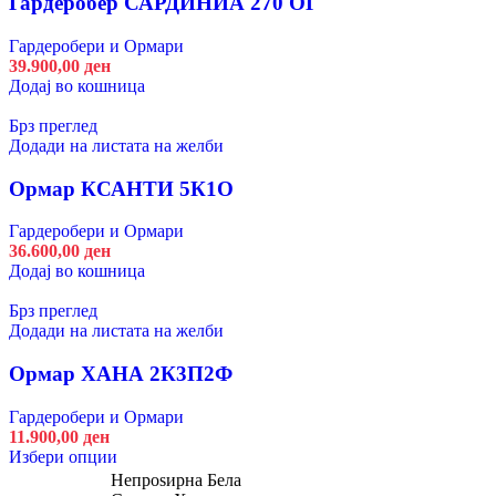
Гардеробер САРДИНИА 270 ОГ
page
Гардеробери и Ормари
39.900,00
ден
Додај во кошница
Брз преглед
Додади на листата на желби
Ормар КСАНТИ 5К1О
Гардеробери и Ормари
36.600,00
ден
Додај во кошница
Брз преглед
Додади на листата на желби
Ормар ХАНА 2К3П2Ф
Гардеробери и Ормари
11.900,00
ден
This
Избери опции
product
Непроѕирна Бела
has