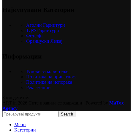
Најкупувани Категории
Аголни Гарнитури
ТДФ Гарнитури
Фотелји
Француски Лежај
Информации
Услови за користење
Политика на приватност
Политика на испорака
Рекламации
Заследете нѐ:
ART in
2026 Сите правила се задржани | Powered by
MaTox
Agency
Search
Мени
Категории