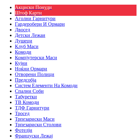
Акциски Понуди
Штоф Карти
Аголни Гарнитури
Гардеробери И Ормари
Двосед
Детски Лежаи
Душеци
Клуб Маси
Комоди
Компјутерски Маси
Кујни
Ноќни Ормари
Отворени Полици
Предсобја
Систем Елементи На Комоди
Спални Соби
Табуретки
ТВ Комоди
ТДФ Гарнитури
Тросед
Трпезариски Маси
Трпезариски Столови
Фотелји
Француски Лежај