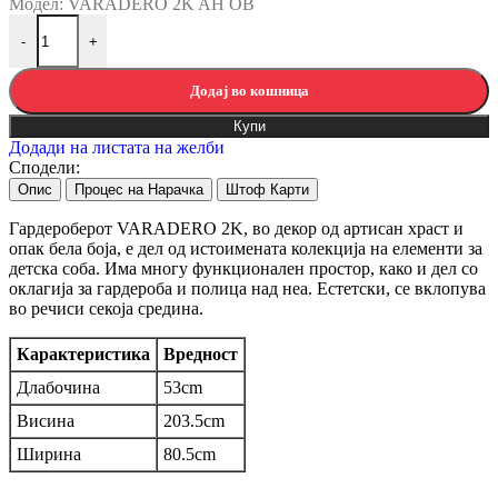
Модел: VARADERO 2K AH OB
Ормар ВАРАДЕРО 2К количина
-
+
Додај во кошница
Купи
Додади на листата на желби
Сподели:
Опис
Процес на Нарачка
Штоф Карти
Гардероберот VARADERO 2K, во декор од артисан храст и
опак бела боја, е дел од истоимената колекција на елементи за
детска соба. Има многу функционален простор, како и дел со
оклагија за гардероба и полица над неа. Естетски, се вклопува
во речиси секоја средина.
Карактеристика
Вредност
Длабочина
53cm
Висина
203.5cm
Ширина
80.5cm