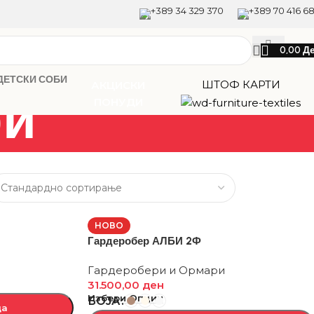
+389 34 329 370
+389 70 416 6
0,00
Д
ДЕТСКИ СОБИ
ШТОФ КАРТИ
АКЦИСКИ
ри
ПОНУДИ
НОВО
Гардеробер АЛБИ 2Ф
Гардеробери и Ормари
31.500,00
ден
Избери Опции
БОЈА
ца