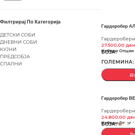
Филтрирај По Категорија
Гардеробер А
ДЕТСКИ СОБИ
Гардеробери
ДНЕВНИ СОБИ
27.500,00
ден
КУЈНИ
Избери Опции
БОЈА
ПРЕДСОБЈА
ГОЛЕМИНА
СПАЛНИ
До
Гардеробер ВЕ
Гардеробери
24.800,00
де
Избери Опции
БОЈА
До