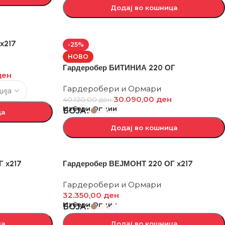
Додај во кошница
х217
-25%
НОВО
Гардеробер БИТИНИА 220 ОГ
ден
Гардеробери и Ормари
30.090,00
ден
40.120,00
ден
Избери Опции
БОЈА
ца
Додај во кошница
 х217
Гардеробер ВЕЈМОНТ 220 ОГ х217
Гардеробери и Ормари
32.350,00
ден
Избери Опции
БОЈА
ца
Додај во кошница