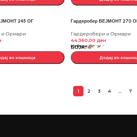
ЕЈМОНТ 245 ОГ
Гардеробер ВЕЈМОНТ 270 ОГ
 и Ормари
Гардеробери и Ормари
н
44.360,00
ден
Избери Опции
БОЈА
дај во кошница
Додај во кошни
1
2
3
4
…
7