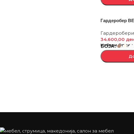
Гардеробер В
Гардеробери
34.600,00
де
Избери Опции
БОЈА
До