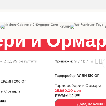
И
КУЈНИ
ери и Орма
–12 од 99 резултати
Прикажи
9
12
18
Гардеробер АЛБИ 150 ОГ
БЕРДИН 200 ОГ
Гардеробери и Ормари
25.880,00
ден
 и Ормари
Избери Опции
БОЈА
н
ница
Додај во кошни