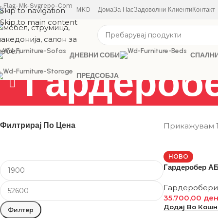
Skip to navigation
MKD
Дома
За Нас
Задоволни Клиенти
Контакт
Skip to main content
ДНЕВНИ СОБИ
СПАЛН
Гардероб
ПРЕДСОБЈА
Филтрирај По Цена
Прикажувам 1
НОВО
Гардеробер А
Гардеробери
35.700,00
де
Додај Во Кош
Филтер