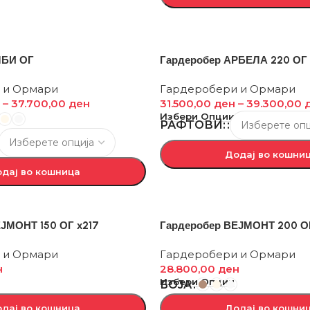
ЛБИ ОГ
Гардеробер АРБЕЛА 220 ОГ 
 и Ормари
Гардеробери и Ормари
–
37.700,00
ден
31.500,00
ден
–
39.300,00
Избери Опции
РАФТОВИ:
Додај во кошни
дај во кошница
ЈМОНТ 150 ОГ х217
Гардеробер ВЕЈМОНТ 200 ОГ
 и Ормари
Гардеробери и Ормари
н
28.800,00
ден
Избери Опции
БОЈА
дај во кошница
Додај во кошни