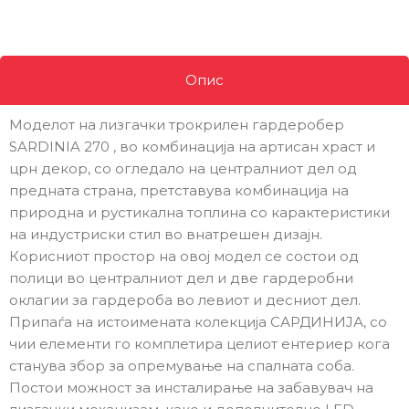
Опис
Моделот на лизгачки трокрилен гардеробер
SARDINIA 270 , во комбинација на артисан храст и
црн декор, со огледало на централниот дел од
предната страна, претставува комбинација на
природна и рустикална топлина со карактеристики
на индустриски стил во внатрешен дизајн.
Корисниот простор на овој модел се состои од
полици во централниот дел и две гардеробни
оклагии за гардероба во левиот и десниот дел.
Припаѓа на истоимената колекција САРДИНИЈА, со
чии елементи го комплетира целиот ентериер кога
станува збор за опремување на спалната соба.
Постои можност за инсталирање на забавувач на