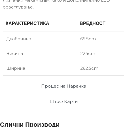
лизгачки механизам, како и дополнително LED
осветлување.
КАРАКТЕРИСТИКА
ВРЕДНОСТ
Длабочина
65.5cm
Висина
224cm
Ширина
262.5cm
Процес на Нарачка
Штоф Карти
Слични Производи