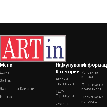
Мени
Најкупувани
Информац
Категории
Дома
Услови за
користење
Аголни
За Нас
Гарнитури
Политика на
Задоволни Клиенти
приватност
ТДФ
Гарнитури
Контакт
Политика на
испорака
Фотелји