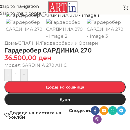
Skip to navigation
Skip to main content
Дома
/
СПАЛНИ
/
Гардеробери и Ормари
Гардеробер САРДИНИА 270
36.500,00
ден
Модел: SARDINIA 270 AH C
-
+
Додај во кошница
Купи
Сподели:
Додади на листата на
желби