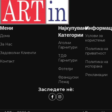
Мени
Најкупувани
Информац
Категории
Дома
Услови за
користење
Аголни
За Нас
Гарнитури
Политика на
Задоволни Клиенти
приватност
ТДФ
Гарнитури
Контакт
Политика на
испорака
Фотелји
Рекламации
Француски
Лежај
Заследете нѐ: