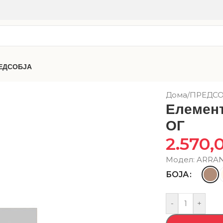
ЕДСОБЈА
Дома
/
ПРЕДСО
Елемент
ОГ
2.570,
Модел: ARRA
БОЈА
-
+