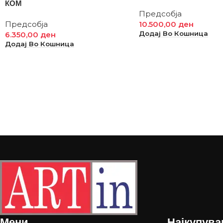
КОМ
Предсобја
Предсобја
10.500,00
ден
Додај Во Кошница
6.350,00
ден
Додај Во Кошница
Мени
Најкупува