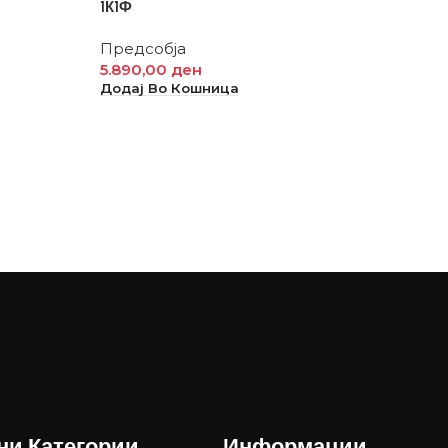
1К1Ф
Предсобја
5.890,00
ден
Додај Во Кошница
ни Категории
Информации