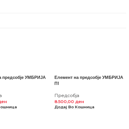
а предсобје УМБРИЈА
Елемент на предсобје УМБРИЈА
П1
а
Предсобја
ден
8.500,00
ден
Кошница
Додај Во Кошница