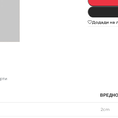
Додади на 
рти
ВРЕДН
2cm