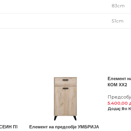
83cm
51cm
Елемент н
КОМ ХХ2
Предсобј
5.400,00
Додај Во 
 СЕИН П1
Елемент на предсобје УМБРИЈА