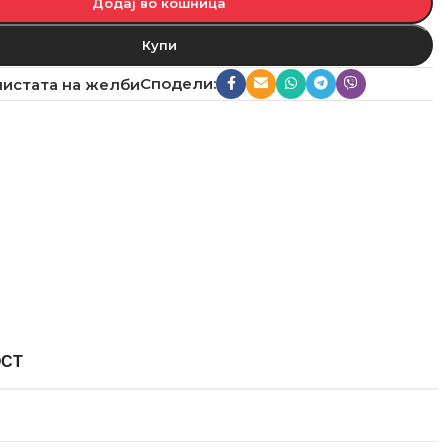
Додај во кошница
Купи
Сподели:
листата на желби
ОСТ