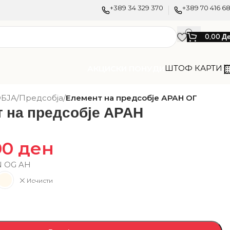
+389 34 329 370
+389 70 416 6
0,00
Д
ШТОФ КАРТИ
АКЦИСКИ ПОНУДИ
БЈА
/
Предсобја
/
Елемент на предсобје АРАН ОГ
 на предсобје АРАН
00
ден
N OG AH
Исчисти