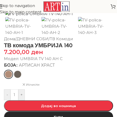
Skip to navigation
Skip to main content
Дома
/
ДНЕВНИ СОБИ
/
ТВ Комоди
ТВ комода УМБРИЈА 140
7.200,00
ден
Модел: UMBRIA TV 140 AH C
БОЈА
АРТИСАН ХРАСТ
Исчисти
-
+
Додај во кошница
Купи