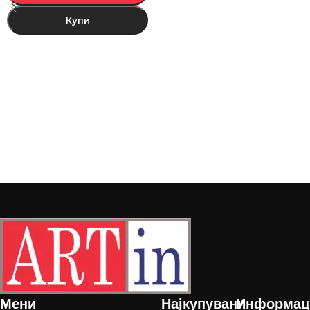
Купи
Мени
Најкупувани
Информац