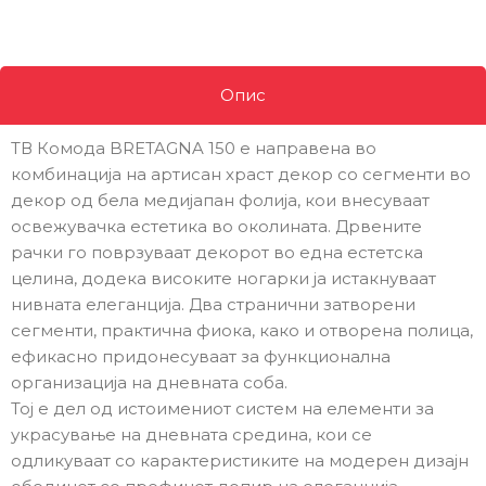
Опис
ТВ Комода BRETAGNA 150 е направена во
комбинација на артисан храст декор со сегменти во
декор од бела медијапан фолија, кои внесуваат
освежувачка естетика во околината. Дрвените
рачки го поврзуваат декорот во една естетска
целина, додека високите ногарки ја истакнуваат
нивната елеганција. Два странични затворени
сегменти, практична фиока, како и отворена полица,
ефикасно придонесуваат за функционална
организација на дневната соба.
Тој е дел од истоимениот систем на елементи за
украсување на дневната средина, кои се
одликуваат со карактеристиките на модерен дизајн