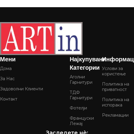
Мени
Најкупувани
Информац
Категории
Дома
Услови за
користење
Аголни
За Нас
Гарнитури
Политика на
Задоволни Клиенти
приватност
ТДФ
Гарнитури
Контакт
Политика на
испорака
Фотелји
Рекламации
Француски
Лежај
Заследете нѐ: