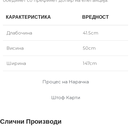
обединет со префинет допир на елеганција.
КАРАКТЕРИСТИКА
ВРЕДНОСТ
Длабочина
41.5cm
Висина
50cm
Ширина
147cm
Процес на Нарачка
Штоф Карти
Слични Производи