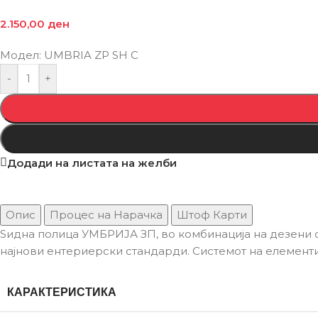
2.150,00
ден
Модел: UMBRIA ZP SH C
-
+
Додади на листата на желби
Опис
Процес на Нарачка
Штоф Карти
Ѕидна полица УМБРИЈА ЗП, во комбинација на дезени с
најнови ентериерски стандарди. Системот на елементи
КАРАКТЕРИСТИКА