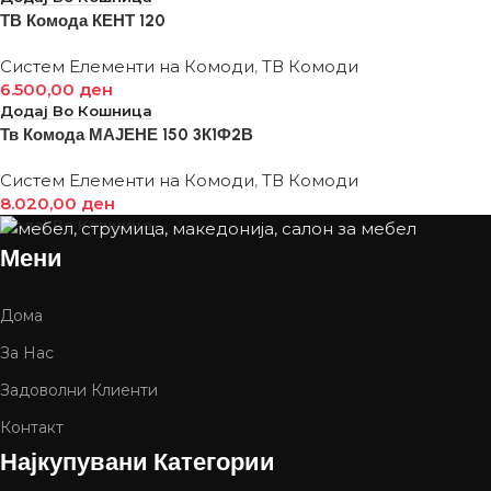
ТВ Комода КЕНТ 120
Систем Елементи на Комоди
,
ТВ Комоди
6.500,00
ден
Додај Во Кошница
Тв Комода МАЈЕНЕ 150 3К1Ф2В
Систем Елементи на Комоди
,
ТВ Комоди
8.020,00
ден
Додај Во Кошница
Мени
Дома
За Нас
Задоволни Клиенти
Контакт
Најкупувани Категории