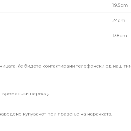
19.5cm
24cm
138cm
ницата, ќе бидете контактирани телефонски од наш тим 
т временски период.
 наведено купувачот при правење на нарачката.