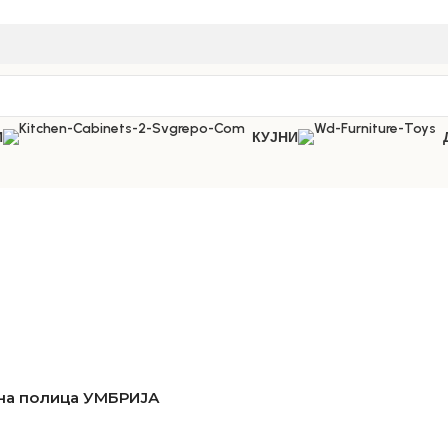
И
КУЈНИ
на полица УМБРИЈА