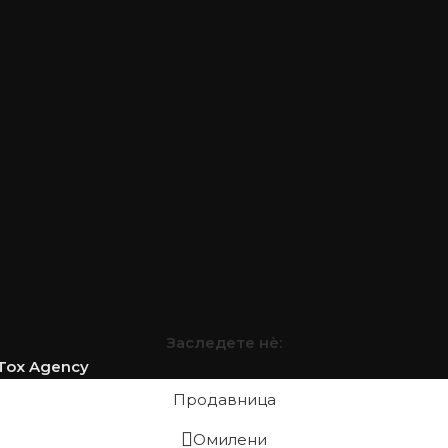
Заследете нѐ:
Tox Agency
Продавница
Омилени