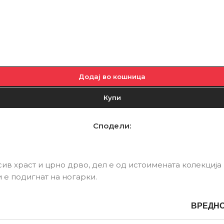
Додај во кошница
Купи
Сподели:
ив храст и црно дрво, дел е од истоимената колекциј
 е подигнат на ногарки.
ВРЕДН