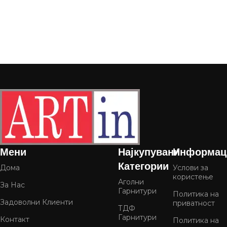
Мени
Најкупувани
Информац
Категории
Дома
Услови за
користење
Аголни
За Нас
Гарнитури
Политика на
Задоволни Клиенти
приватност
ТДФ
Гарнитури
Контакт
Политика на