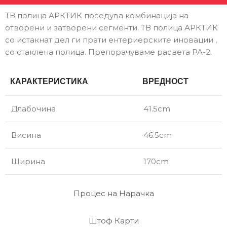
ТВ полица АРКТИК поседува комбинација на
отворени и затворени сегменти. ТВ полица АРКТИК
со истакнат дел ги прати ентериерските иновации ,
со стаклена полица. Препорачуваме расвета РА-2.
КАРАКТЕРИСТИКА
ВРЕДНОСТ
Длабочина
41.5cm
Висина
46.5cm
Ширина
170cm
Процес на Нарачка
Штоф Карти