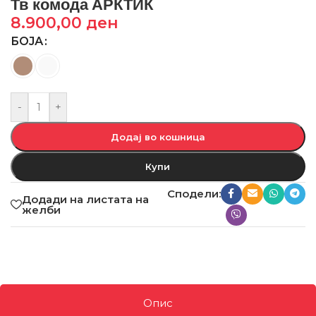
Тв комода АРКТИК
8.900,00
ден
БОЈА
-
+
Додај во кошница
Купи
Сподели:
Додади на листата на
желби
Опис