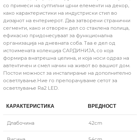
со примеси на суптилни црни елементи на декор,
како карактеристики на индустриски стил во
дизајнот на ентериерот. Два затворени странични
сегменти, како и отворен дел со стаклена полица,
ефикасно придонесуваат за функционална
организација на дневната соба. Таа е дел од
истоимената колекција САРДИНИЈА, со која
формира внатрешна целина, и која носи одраз на
автентичен и смел начин на живот во вашиот дом.
Постои можност за инсталирање на дополнително
осветлување.Ние го препорачуваме сетот за
осветлување Ra2 LED.
КАРАКТЕРИСТИКА
ВРЕДНОСТ
Длабочина
42cm
Висина
54cm