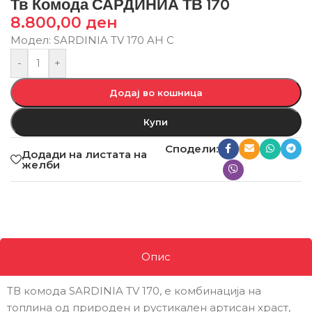
Тв Комода САРДИНИА ТВ 170
8.800,00
ден
Модел: SARDINIA TV 170 AH C
-
+
Додај во кошница
Купи
Сподели:
Додади на листата на
желби
Опис
ТВ комода SARDINIA TV 170, е комбинација на
топлина од природен и рустикален артисан храст,