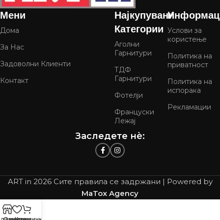
Мени
Најкупувани
Информац
Категории
Дома
Услови за
користење
Аголни
За Нас
Гарнитури
Политика на
Задоволни Клиенти
приватност
ТДФ
Гарнитури
Контакт
Политика на
испорака
Фотелји
Рекламации
Француски
Лежај
Заследете нѐ:
ART in
2026 Сите правила се задржани | Powered by
MaTox Agency
давница
Омилени
Кошничка