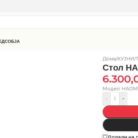
ЕДСОБЈА
Дома
/
КУЈНИ
/
Стол Н
6.300,
Модел: НАО
-
+
Додади на 