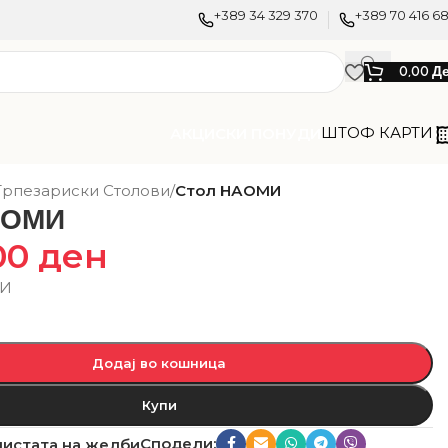
+389 34 329 370
+389 70 416 6
0,00
Д
ШТОФ КАРТИ
АКЦИСКИ ПОНУДИ
Трпезариски Столови
/
Стол НАОМИ
АОМИ
00
ден
МИ
Додај во кошница
Купи
Сподели:
листата на желби