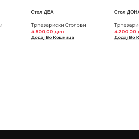
Стол ДЕА
Стол ДОН
и
Трпезариски Столови
Трпезари
4.600,00
ден
4.200,00
Додај Во Кошница
Додај Во 