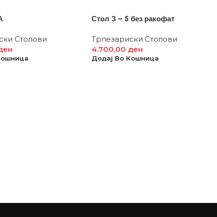
А
Стол З – 5 без ракофат
ски Столови
Трпезариски Столови
ден
4.700,00
ден
Кошница
Додај Во Кошница