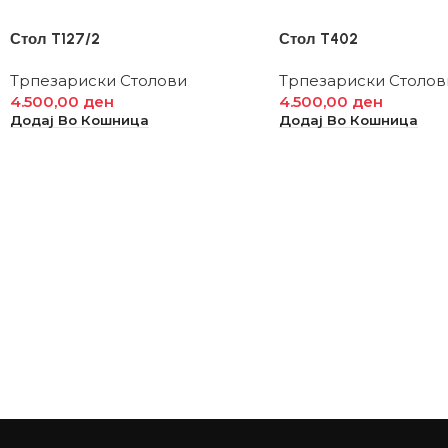
Стол T127/2
Стол T402
Трпезариски Столови
Трпезариски Столов
4.500,00
ден
4.500,00
ден
Додај Во Кошница
Додај Во Кошница