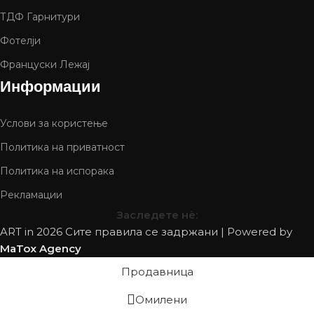
ТДФ Гарнитури
Фотелји
Француски Лежај
Информации
Услови за користење
Политика на приватност
Политика на испорака
Рекламации
Заследете нѐ:
ART in
2026 Сите правила се задржани | Powered by
MaTox Agency
Продавница
Омилени