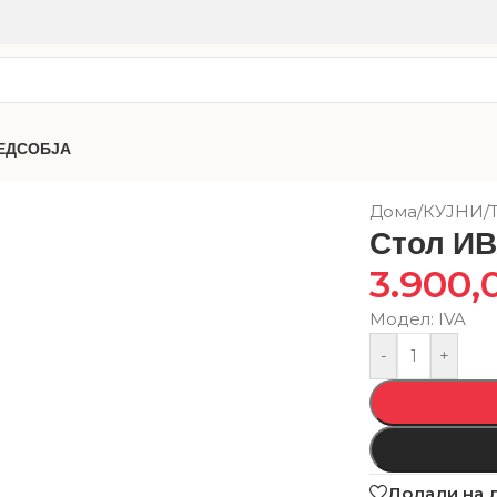
ЕДСОБЈА
Дома
/
КУЈНИ
/
Стол И
3.900,
Модел: IVA
-
+
Додади на 