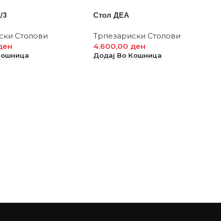
/3
Стол ДЕА
ски Столови
Трпезариски Столови
ден
4.600,00
ден
Кошница
Додај Во Кошница