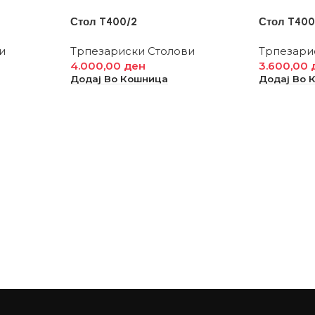
Стол T400/2
Стол T400
и
Трпезариски Столови
Трпезари
4.000,00
ден
3.600,00
Додај Во Кошница
Додај Во 