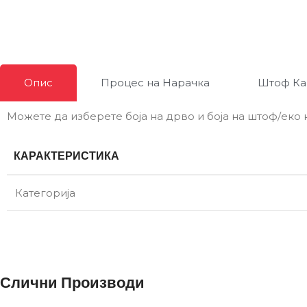
Опис
Процес на Нарачка
Штоф Ка
Можете да изберете боја на дрво и боја на штоф/еко 
КАРАКТЕРИСТИКА
Категорија
Слични Производи