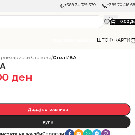
+389 34 329 370
+389 70 416 6
0,00
Д
ШТОФ КАРТИ
АКЦИСКИ ПОНУДИ
Трпезариски Столови
/
Стол ИВА
ВА
00
ден
Додај во кошница
Купи
Сподели:
листата на желби