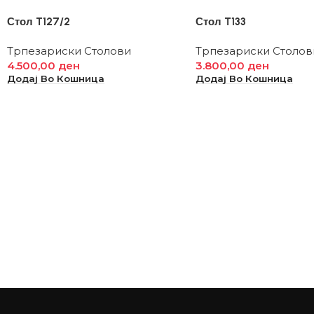
Стол T127/2
Стол T133
Трпезариски Столови
Трпезариски Столов
4.500,00
ден
3.800,00
ден
Додај Во Кошница
Додај Во Кошница