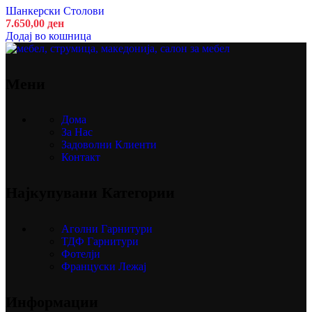
Шанкерски Столови
7.650,00
ден
Додај во кошница
Мени
Дома
За Нас
Задоволни Клиенти
Контакт
Најкупувани Категории
Аголни Гарнитури
ТДФ Гарнитури
Фотелји
Француски Лежај
Информации