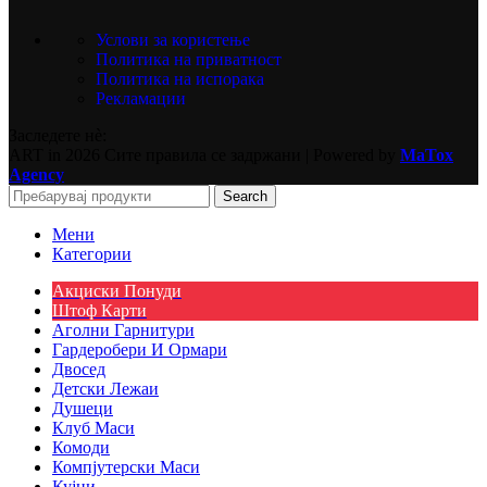
Услови за користење
Политика на приватност
Политика на испорака
Рекламации
Заследете нѐ:
ART in
2026 Сите правила се задржани | Powered by
MaTox
Agency
Search
Мени
Категории
Акциски Понуди
Штоф Карти
Аголни Гарнитури
Гардеробери И Ормари
Двосед
Детски Лежаи
Душеци
Клуб Маси
Комоди
Компјутерски Маси
Кујни