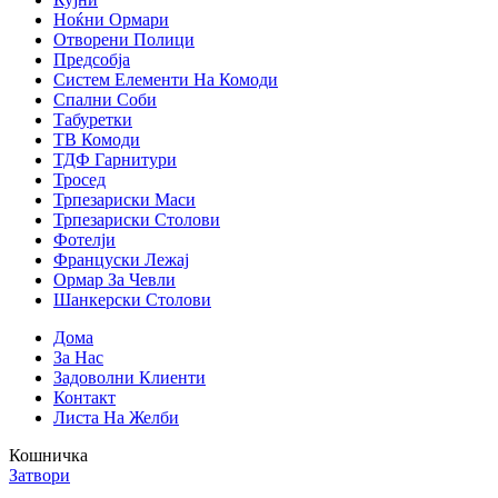
Ноќни Ормари
Отворени Полици
Предсобја
Систем Елементи На Комоди
Спални Соби
Табуретки
ТВ Комоди
ТДФ Гарнитури
Тросед
Трпезариски Маси
Трпезариски Столови
Фотелји
Француски Лежај
Ормар За Чевли
Шанкерски Столови
Дома
За Нас
Задоволни Клиенти
Контакт
Листа На Желби
Кошничка
Затвори