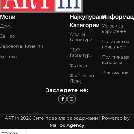
Мени
Најкупувани
Информац
Категории
Дома
Услови за
користење
Аголни
За Нас
Гарнитури
Политика на
Задоволни Клиенти
приватност
ТДФ
Гарнитури
Контакт
Политика на
испорака
Фотелји
Рекламации
Француски
Лежај
Заследете нѐ:
ART in
2026 Сите правила се задржани | Powered by
MaTox Agency