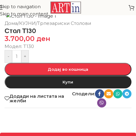
Skip to navigation
Skip to main content
Дома
/
КУЈНИ
/
Трпезариски Столови
Стол Т130
3.700,00
ден
Модел: T130
-
+
Додај во кошница
Купи
Сподели:
Додади на листата на
желби