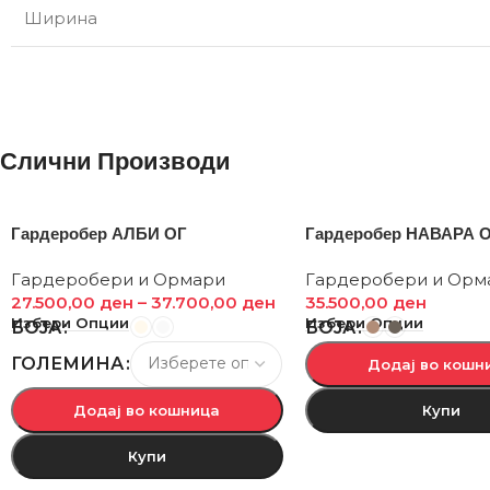
Ширина
Слични Производи
Гардеробер АЛБИ ОГ
Гардеробер НАВАРА О
Гардеробери и Ормари
Гардеробери и Орм
27.500,00
ден
–
37.700,00
ден
35.500,00
ден
Избери Опции
Избери Опции
БОЈА
БОЈА
ГОЛЕМИНА
Додај во кошн
Додај во кошница
Купи
Купи