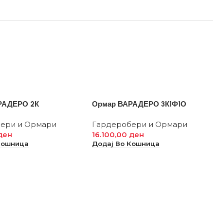
РАДЕРО 2К
Ормар ВАРАДЕРО 3К1Ф1О
ери и Ормари
Гардеробери и Ормари
ден
16.100,00
ден
Кошница
Додај Во Кошница