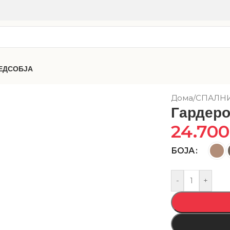
ЕДСОБЈА
Дома
/
СПАЛН
Гардеро
24.70
БОЈА
-
+