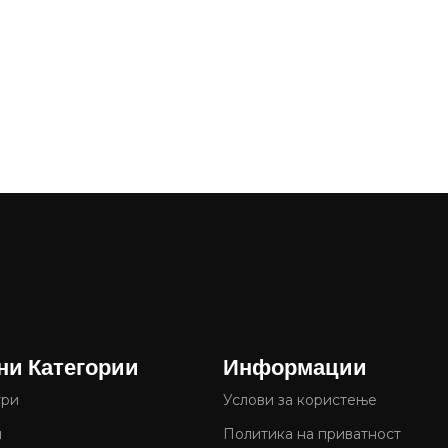
ни Категории
Информации
ури
Услови за користење
и
Политика на приватност