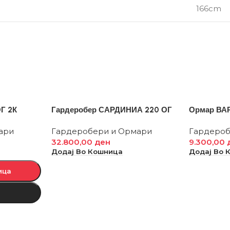
166cm
Г 2К
Гардеробер САРДИНИА 220 ОГ
Ормар ВА
ари
Гардеробери и Ормари
Гардероб
32.800,00
ден
9.300,00
Додај Во Кошница
Додај Во 
ица