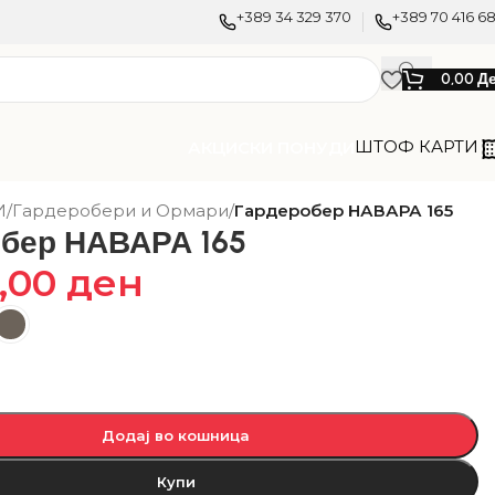
+389 34 329 370
+389 70 416 6
0,00
Д
ШТОФ КАРТИ
АКЦИСКИ ПОНУДИ
И
/
Гардеробери и Ормари
/
Гардеробер НАВАРА 165
бер НАВАРА 165
0,00
ден
Додај во кошница
Купи