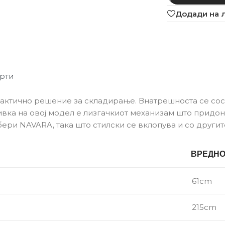
Додади на 
рти
актично решение за складирање. Внатрешноста се сост
ивка на овој модел е лизгачкиот механизам што придо
бери NAVARA, така што стилски се вклопува и со другит
ВРЕДН
61cm
215cm