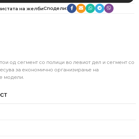
Сподели:
листата на желби
ои од сегмент со полици во левиот дел и сегмент со
несува за економично организирање на
е модели.
ОСТ