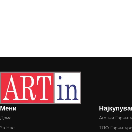
Мени
Најкупува
Дома
Аголни Гарнит
За Нас
ТДФ Гарнитур