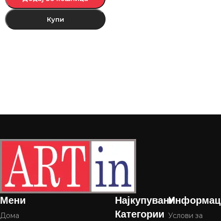
Купи
Мени
Најкупувани
Информац
Категории
Дома
Услови за