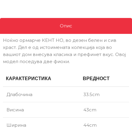
Опис
Ноќно ормарче КЕНТ НО, во дезен белен и сив
храст. Дел е од истоимената колекција која во
вашиот дом внесува класика и префинет вкус. Овој
модел поседува две фиоки.
КАРАКТЕРИСТИКА
ВРЕДНОСТ
Длабочина
33.5cm
Висина
43cm
Ширина
44cm