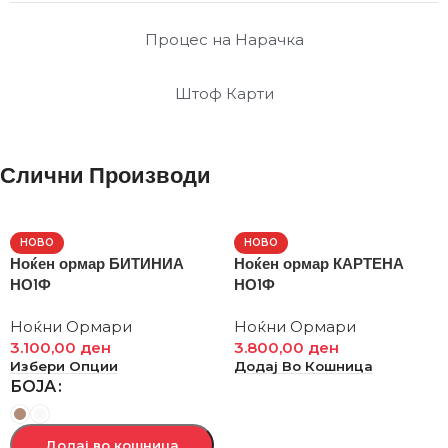
Процес на Нарачка
Штоф Карти
Слични Производи
НОВО
НОВО
Ноќен ормар БИТИНИА
Ноќен ормар КАРТЕНА
НО1Ф
НО1Ф
Ноќни Ормари
Ноќни Ормари
3.100,00
ден
3.800,00
ден
Избери Опции
Додај Во Кошница
БОЈА
Додај во кошница