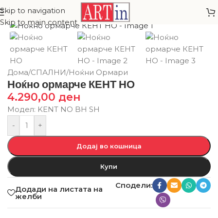
Skip to navigation
Skip to main content
Дома
/
СПАЛНИ
/
Ноќни Ормари
Ноќно ормарче КЕНТ НО
4.290,00
ден
Модел: KENT NO BH SH
-
+
Додај во кошница
Купи
Сподели:
Додади на листата на
желби