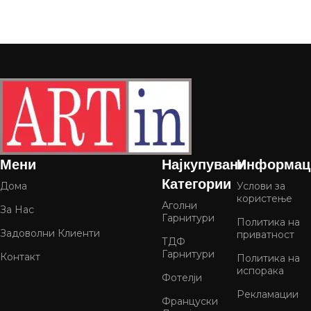
Мени
Најкупувани
Информац
Категории
Дома
Услови за
користење
Аголни
За Нас
Гарнитури
Политика на
Задоволни Клиенти
приватност
ТДФ
Гарнитури
Контакт
Политика на
испорака
Фотелји
Рекламации
Француски