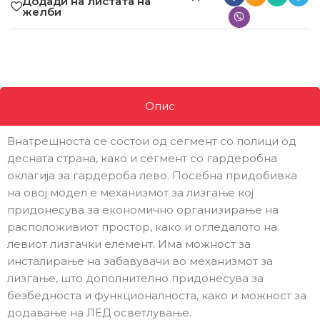
Додади на листата на
желби
Опис
Внатрешноста се состои од сегмент со полици од
десната страна, како и сегмент со гардеробна
оклагија за гардероба лево. Посебна придобивка
на овој модел е механизмот за лизгање кој
придонесува за економично организирање на
расположивиот простор, како и огледалото на
левиот лизгачки елемент. Има можност за
инсталирање на забавувачи во механизмот за
лизгање, што дополнително придонесува за
безбедноста и функционалноста, како и можност за
додавање на ЛЕД осветлување.