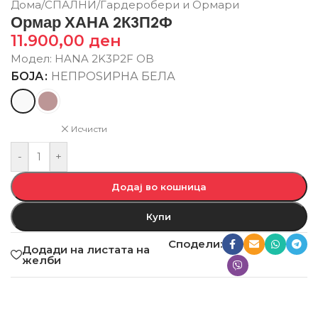
Дома
/
СПАЛНИ
/
Гардеробери и Ормари
Ормар ХАНА 2К3П2Ф
11.900,00
ден
Модел: HANA 2K3P2F OB
БОЈА
НЕПРОЅИРНА БЕЛА
Исчисти
-
+
Додај во кошница
Купи
Сподели:
Додади на листата на
желби