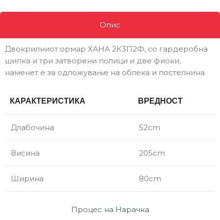
Опис
Двокрилниот ормар ХАНА 2К3П2Ф, со гардеробна
шипка и три затворени полици и две фиоки,
наменет е за одложување на облека и постелнина.
КАРАКТЕРИСТИКА
ВРЕДНОСТ
Длабочина
52cm
Висина
205cm
Ширина
80cm
Процес на Нарачка