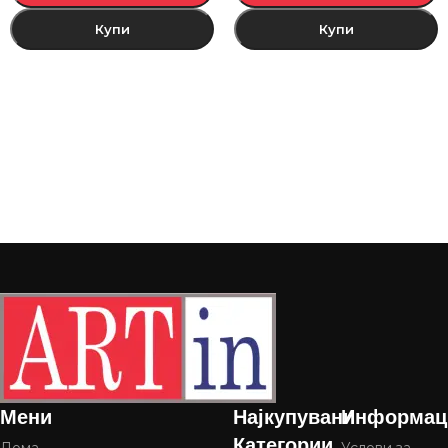
Купи
Купи
Мени
Најкупувани
Информац
Категории
Дома
Услови за