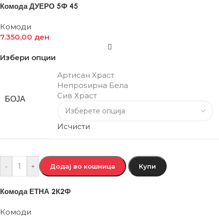
Комода ДУЕРО 5Ф 45
Комоди
7.350,00
ден
Избери опции
Артисан Храст
Непроѕирна Бела
Сив Храст
БОЈА
Исчисти
-
+
Додај во кошница
Купи
Комода ЕТНА 2К2Ф
Комоди