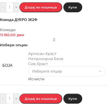
-
+
Додај во кошница
Купи
Комода ДУЕРО 3К2Ф
Комоди
11.150,00
ден
Избери опции
Артисан Храст
Непроѕирна Бела
Сив Храст
БОЈА
Исчисти
-
+
Додај во кошница
Купи