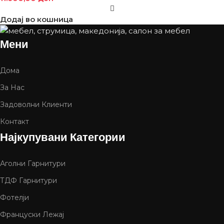
Додај во кошница
Мени
Дома
За Нас
Задоволни Клиенти
Контакт
Најкупувани Категории
Аголни Гарнитури
ТДФ Гарнитури
Фотелји
Француски Лежај