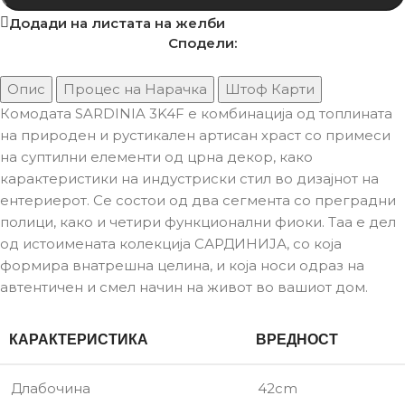
Додади на листата на желби
Сподели:
Опис
Процес на Нарачка
Штоф Карти
Комодата SARDINIA 3K4F е комбинација од топлината
на природен и рустикален артисан храст со примеси
на суптилни елементи од црна декор, како
карактеристики на индустриски стил во дизајнот на
ентериерот. Се состои од два сегмента со преградни
полици, како и четири функционални фиоки. Таа е дел
од истоимената колекција САРДИНИЈА, со која
формира внатрешна целина, и која носи одраз на
автентичен и смел начин на живот во вашиот дом.
КАРАКТЕРИСТИКА
ВРЕДНОСТ
Длабочина
42cm