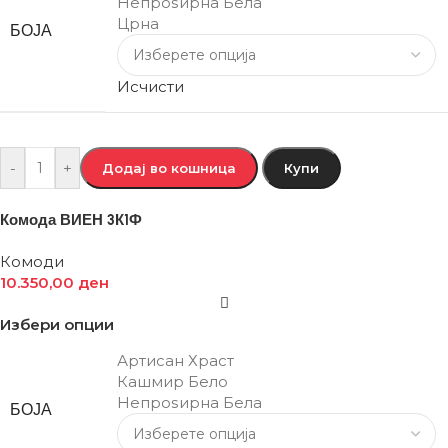
Непроѕирна Бела
Црна
БОЈА
Исчисти
-
+
Додај во кошница
Купи
Комода ВИЕН 3К1Ф
Комоди
10.350,00
ден
Избери опции
Артисан Храст
Кашмир Бело
Непроѕирна Бела
БОЈА