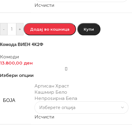
Исчисти
-
+
Додај во кошница
Купи
Комода ВИЕН 4К2Ф
Комоди
13.800,00
ден
Избери опции
Артисан Храст
Кашмир Бело
Непроѕирна Бела
БОЈА
Исчисти