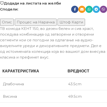
Додади на листата на желби
Сподели:
Опис
Процес на Нарачка
Штоф Карти
ТВ комода КЕНТ 150, во дезен белен и сив храст,
поседува комбинација од затворени и отворени
сегменти кои се погодни за одлагање на аудио-
визуелните уреди и декоративните предмети. Дел е
од истоимената колекција која во вашиот дом внесува
класика и префинет вкус.
КАРАКТЕРИСТИКА
ВРЕДНОСТ
Длабочина
43.5cm
Висина
49.5cm