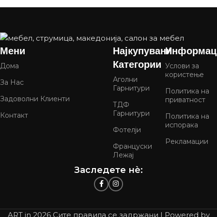
Мени
Најкупувани
Информац
Категории
Дома
Услови за
користење
Аголни
За Нас
Гарнитури
Политика на
Задоволни Клиенти
приватност
ТДФ
Гарнитури
Контакт
Политика на
испорака
Фотелји
Рекламации
Француски
Лежај
Заследете нѐ:
ART in
2026 Сите правила се задржани | Powered by