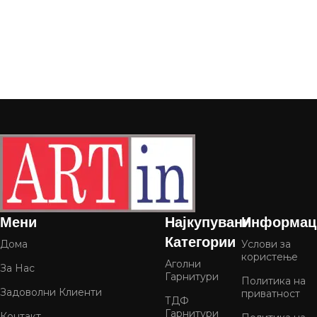
Мени
Најкупувани
Информац
Категории
Дома
Услови за
користење
Аголни
За Нас
Гарнитури
Политика на
Задоволни Клиенти
приватност
ТДФ
Гарнитури
Контакт