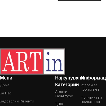
Мени
Најкупувани
Информац
Категории
Дома
Услови за
користење
Аголни
За Нас
Гарнитури
Политика на
Задоволни Клиенти
приватност
ТДФ