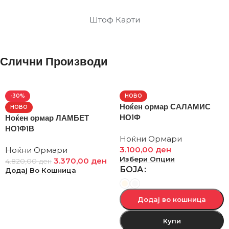
Штоф Карти
Слични Производи
-30%
НОВО
Ноќен ормар САЛАМИС
НОВО
НО1Ф
Ноќен ормар ЛАМБЕТ
НО1Ф1В
Ноќни Ормари
3.100,00
ден
Ноќни Ормари
Избери Опции
3.370,00
ден
4.820,00
ден
БОЈА
Додај Во Кошница
Додај во кошница
Купи