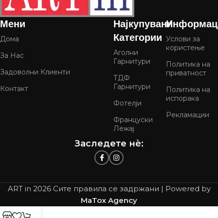
Мени
Најкупувани
Информац
Категории
Дома
Услови за
користење
Аголни
За Нас
Гарнитури
Политика на
Задоволни Клиенти
приватност
ТДФ
Гарнитури
Контакт
Политика на
испорака
Фотелји
Рекламации
Француски
Лежај
Заследете нѐ:
ART in
2026 Сите правила се задржани | Powered by
MaTox Agency