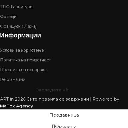
ТДФ Гарнитури
Фотелји
Француски Лежај
Информации
Услови за користење
Политика на приватност
Политика на испорака
Рекламации
Заследете нѐ:
ART in
2026 Сите правила се задржани | Powered by
MaTox Agency
Продавница
Омилени