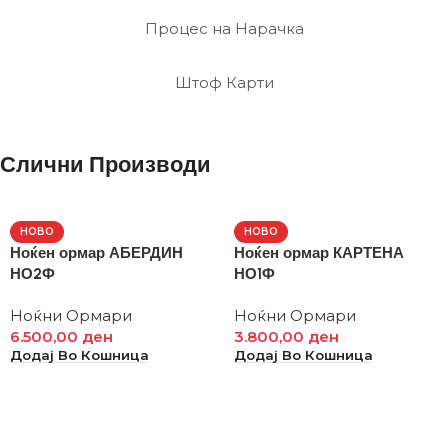
Процес на Нарачка
Штоф Карти
Слични Производи
НОВО
НОВО
Ноќен ормар АБЕРДИН
Ноќен ормар КАРТЕНА
НО2Ф
НО1Ф
Ноќни Ормари
Ноќни Ормари
6.500,00
ден
3.800,00
ден
Додај Во Кошница
Додај Во Кошница