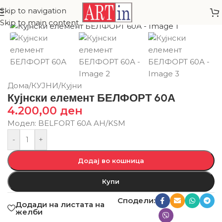
Skip to navigation
Skip to main content
Дома
/
КУЈНИ
/
Кујни
Кујнски елемент БЕЛФОРТ 60А
4.200,00
ден
Модел: BELFORT 60A AH/KSM
-
+
Додај во кошница
Купи
Сподели:
Додади на листата на
желби