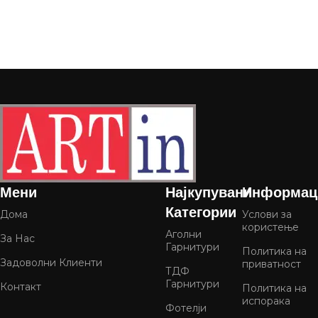
Мени
Најкупувани
Информац
Категории
Дома
Услови за
користење
Аголни
За Нас
Гарнитури
Политика на
Задоволни Клиенти
приватност
ТДФ
Гарнитури
Контакт
Политика на
испорака
Фотелји