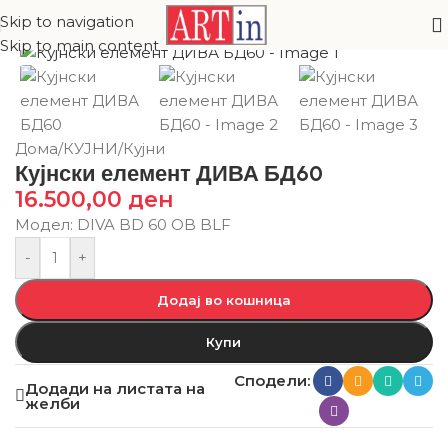
Skip to navigation
Skip to main content
Дома
/
КУЈНИ
/
Кујни
Кујнски елемент ДИВА БД60
16.500,00
ден
Модел: DIVA BD 60 OB BLF
-
+
Додај во кошница
Купи
Сподели:
Додади на листата на
желби