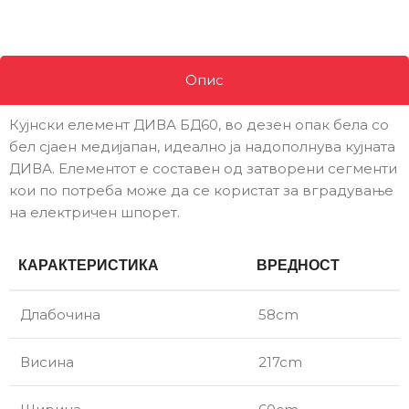
Опис
Кујнски елемент ДИВА БД60, во дезен опак бела со
бел сјаен медијапан, идеално ја надополнува кујната
ДИВА. Елементот е составен од затворени сегменти
кои по потреба може да се користат за вградување
на електричен шпорет.
КАРАКТЕРИСТИКА
ВРЕДНОСТ
Длабочина
58cm
Висина
217cm