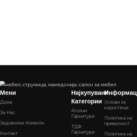
Мени
Најкупувани
Информац
Категории
Дома
Услови за
користење
Аголни
За Нас
Гарнитури
Политика на
Задоволни Клиенти
приватност
ТДФ
Гарнитури
Контакт
Политика на