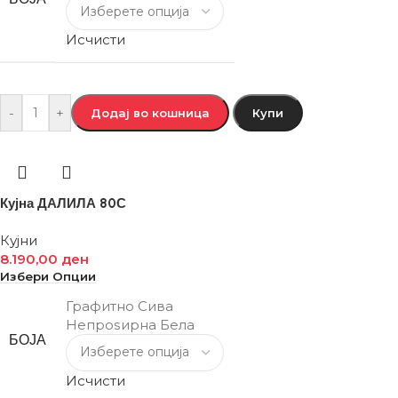
Исчисти
-
+
Додај во кошница
Купи
Кујна ДАЛИЛА 80С
Кујни
8.190,00
ден
Избери Опции
Графитно Сива
Непроѕирна Бела
БОЈА
Исчисти