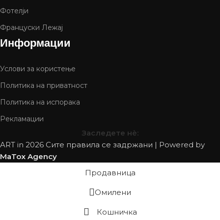
Фотелји
Француски Лежај
Информации
Услови за користење
Политика на приватност
Политика на испорака
Рекламации
Заследете нѐ:
ART in
2026 Сите правила се задржани | Powered by
MaTox Agency
Продавница
Омилени
Кошничка