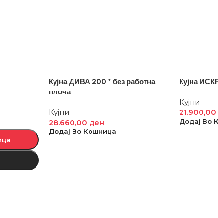
Кујна ДИВА 200 * без работна
Кујна ИСК
плоча
Кујни
Кујни
21.900,0
Додај Во 
28.660,00
ден
Додај Во Кошница
ица