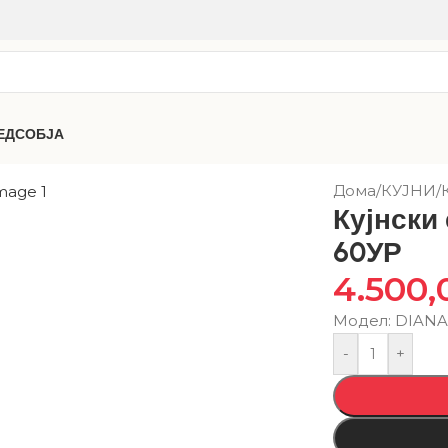
ЕДСОБЈА
Дома
/
КУЈНИ
/
Кујнски
60УР
4.500
Модел: DIANA
-
+