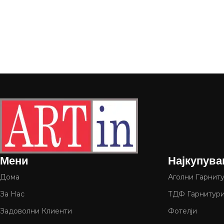
Мени
Најкупува
Дома
Аголни Гарнит
За Нас
ТДФ Гарнитур
Задоволни Клиенти
Фотелји