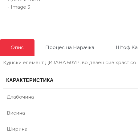
Опис
Процес на Нарачка
Штоф Ка
Кујнски елемент ДИЈАНА 60УР, во дезен сив храст со 
КАРАКТЕРИСТИКА
Длабочина
Висина
Ширина