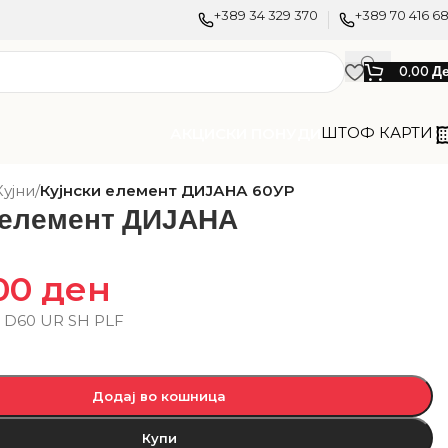
+389 34 329 370
+389 70 416 6
0,00
Д
ШТОФ КАРТИ
АКЦИСКИ ПОНУДИ
Кујни
/
Кујнски елемент ДИЈАНА 60УР
 елемент ДИЈАНА
,00
ден
 D60 UR SH PLF
Додај во кошница
Купи