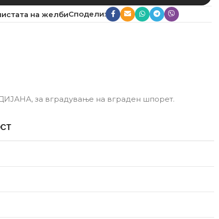
Сподели:
листата на желби
а ДИЈАНА, за вградување на вграден шпорет.
ОСТ