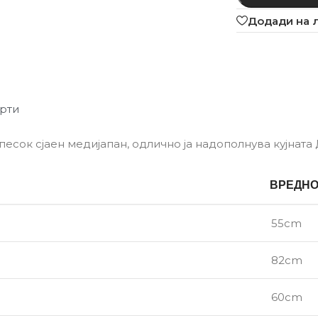
Додади на 
рти
песок сјаен медијапан, одлично ја надополнува кујнат
ВРЕДН
55cm
82cm
60cm