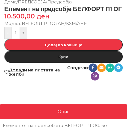
Дома
/
ПРЕДСОБЈА
/
Предсобја
Елемент на предсобје БЕЛФОРТ П1 ОГ
10.500,00
ден
Модел: BELFORT P1 OG AH/KSM/AHF
-
+
Додај во кошница
Купи
Сподели:
Додади на листата на
желби
Опис
Елементот на предсобјето BELFORT P1 OG, во