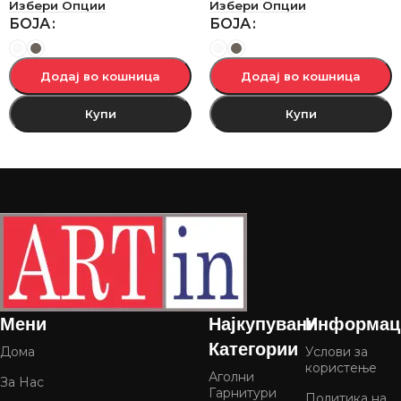
Избери Опции
Избери Опции
БОЈА
БОЈА
Додај во кошница
Додај во кошница
Купи
Купи
Мени
Најкупувани
Информац
Категории
Дома
Услови за
користење
Аголни
За Нас
Гарнитури
Политика на