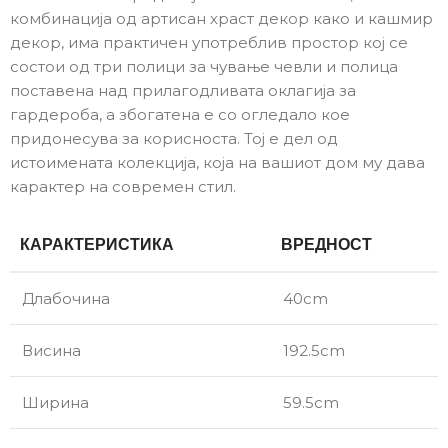
комбинација од артисан храст декор како и кашмир
декор, има практичен употреблив простор кој се
состои од три полици за чување чевли и полица
поставена над прилагодливата оклагија за
гардероба, а збогатена е со огледало кое
придонесува за корисноста. Тој е дел од
истоимената колекција, која на вашиот дом му дава
карактер на современ стил.
КАРАКТЕРИСТИКА
ВРЕДНОСТ
Длабочина
40cm
Висина
192.5cm
Ширина
59.5cm