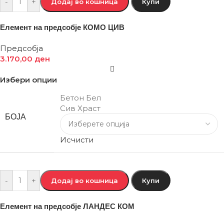
-
+
Додај во кошница
Купи
Елемент на предсобје КОМО ЦИВ
Предсобја
3.170,00
ден
Избери опции
Бетон Бел
Сив Храст
БОЈА
Исчисти
-
+
Додај во кошница
Купи
Елемент на предсобје ЛАНДЕС КОМ