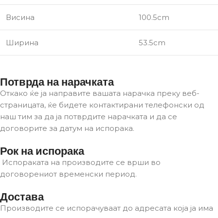
Висина
100.5cm
Ширина
53.5cm
Потврда на нарачката
Откако ќе ја направите вашата нарачка преку веб-
страницата, ќе бидете контактирани телефонски од
наш тим за да ја потврдите нарачката и да се
договорите за датум на испорака.
Рок на испорака
Испораката на производите се врши во
договорениот временски период.
Достава
Производите се испорачуваат до адресата која ја има