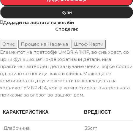
Купи
Додади на листата на желби
Сподели:
Опис
Процес на Нарачка
Штоф Карти
Елементот на претсобје UMBRIA 1K1F, во сив храст, со
црни функционално-декоративни детали, има
практичен затворен дел за чување чевли, кој се состои
од крило со полици, како и фиока. Може да се
комбинира со други елементи на колекцијата на
ходникот УМБРИЈА, кои ја комплетираат внатрешната
приказна за влезот во вашиот дом.
КАРАКТЕРИСТИКА
ВРЕДНОСТ
Длабочина
35cm