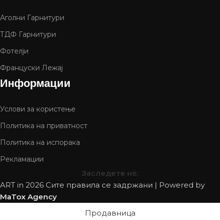
Аголни Гарнитури
ТДФ Гарнитури
Фотелји
Француски Лежај
Информации
Услови за користење
Политика на приватност
Политика на испорака
Рекламации
Заследете нѐ:
ART in
2026 Сите правила се задржани | Powered by
MaTox Agency
Продавница