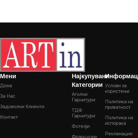
Мени
Најкупувани
Информац
Категории
Дома
Услови за
користење
Аголни
За Нас
Гарнитури
Политика на
Задоволни Клиенти
приватност
ТДФ
Гарнитури
Контакт
Политика на
испорака
Фотелји
Рекламации
Француски