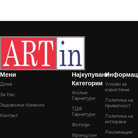
Мени
Најкупувани
Информац
Категории
Дома
Услови за
користење
Аголни
За Нас
Гарнитури
Политика на
Задоволни Клиенти
приватност
ТДФ
Гарнитури
Контакт
Политика на
испорака
Фотелји
Рекламации
Француски