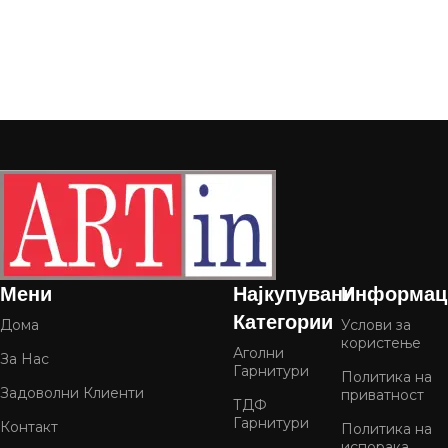
Мени
Најкупувани
Информац
Категории
Дома
Услови за
користење
Аголни
За Нас
Гарнитури
Политика на
Задоволни Клиенти
приватност
ТДФ
Гарнитури
Контакт
Политика на
испорака