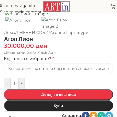
Skip to navigation
Skip to main content
Дома
/
ДНЕВНИ СОБИ
/
Аголни Гарнитури
Агол Лион
30.000,00
ден
Димензии: 257х146x87cm
Кој штоф го избравте?
*
-
+
Додај во кошница
Купи
Сподели: