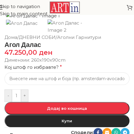
Skip to navigation
Skip to main content
Дома
/
ДНЕВНИ СОБИ
/
Аголни Гарнитури
Агол Далас
47.250,00
ден
Димензии: 260х190x90cm
Кој штоф го избравте?
*
-
+
Додај во кошница
Купи
Сподели: