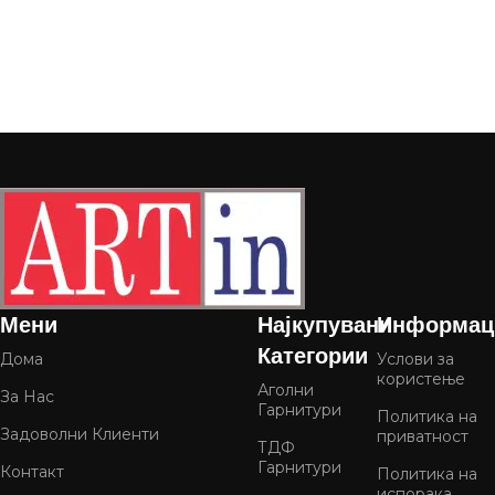
Мени
Најкупувани
Информац
Категории
Дома
Услови за
користење
Аголни
За Нас
Гарнитури
Политика на
Задоволни Клиенти
приватност
ТДФ
Гарнитури
Контакт
Политика на
испорака