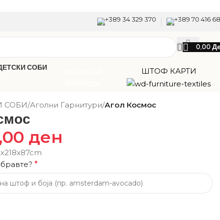
+389 34 329 370
+389 70 416 6
0,00
Д
ДЕТСКИ СОБИ
ШТОФ КАРТИ
АКЦИСКИ
ПОНУДИ
Back to products
И СОБИ
/
Аголни Гарнитури
/
Агол Космос
смос
0,00
ден
2х218x87cm
збравте?
*