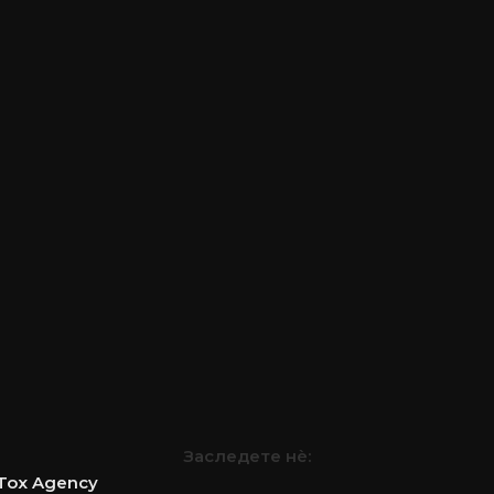
Заследете нѐ:
Tox Agency