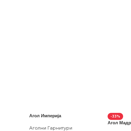
АРТА
АРТА
Агол Империја
-33%
Агол Мад
Аголни Гарнитури