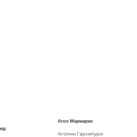
Агол Мармарис
рид
Аголни Гарнитури