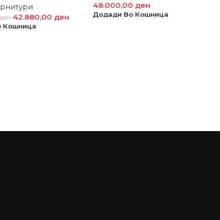
48.000,00
ден
арнитури
Додади Во Кошница
42.880,00
ден
ден
о Кошница