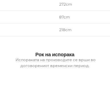
272cm
87cm
218cm
Рок на испорака
Испораката на производите се врши во
договорениот временски период.