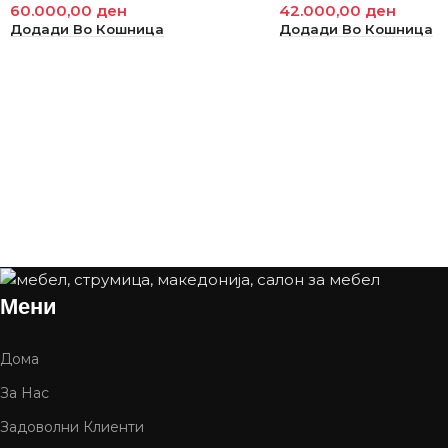
60.000,00
ден
42.000,00
ден
Додади Во Кошница
Додади Во Кошница
Мени
Дома
За Нас
Задоволни Клиенти