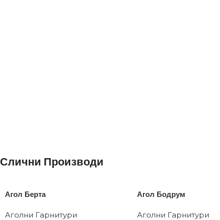
КЛИКНИ ОВДЕ ЗА ШТОФ К
КЛИКНИ ОВДЕ ЗА ШТОФ К
Слични Производи
Агол Берта
Агол Бодрум
Аголни Гарнитури
Аголни Гарнитури