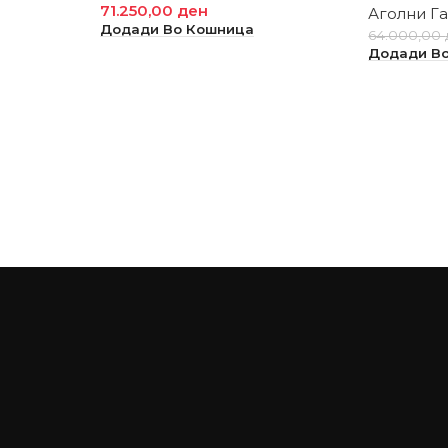
71.250,00
ден
Аголни Г
Додади Во Кошница
64.000,00
Додади В