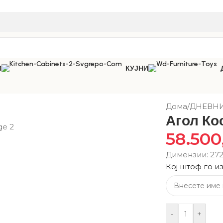
И
КУЈНИ
Дома
/
ДНЕВН
Агол Ко
58.50
Димензии: 27
Кој штоф го и
-
+