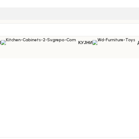
И
КУЈНИ
а