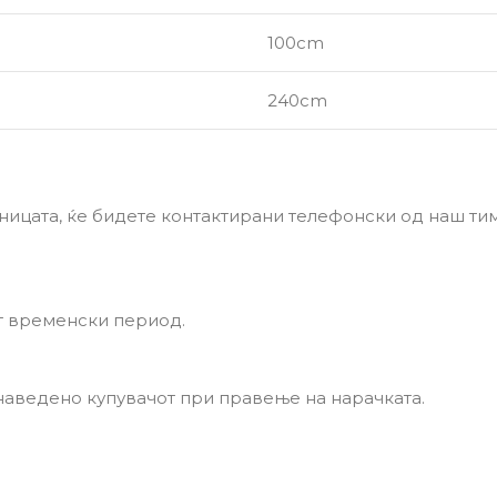
100cm
240cm
ницата, ќе бидете контактирани телефонски од наш тим 
т временски период.
 наведено купувачот при правење на нарачката.