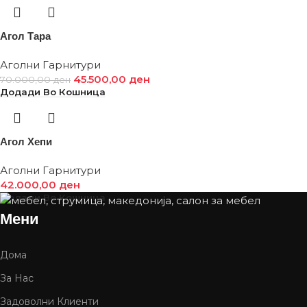
Агол Тара
Аголни Гарнитури
45.500,00
ден
70.000,00
ден
Додади Во Кошница
Агол Хепи
Аголни Гарнитури
42.000,00
ден
Додади Во Кошница
Мени
Дома
За Нас
Задоволни Клиенти