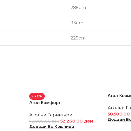
285cm
93cm
225cm
Агол Косм
-33%
Агол Комфорт
Аголни Г
58.500,0
Аголни Гарнитури
Додади В
52.260,00
ден
78.000,00
ден
Додади Во Кошница