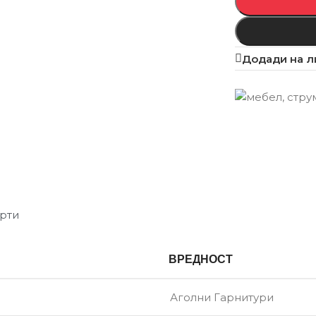
Додади на л
рти
ВРЕДНОСТ
Аголни Гарнитури