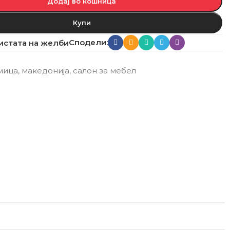
Додај во кошница
Купи
Сподели:
истата на желби