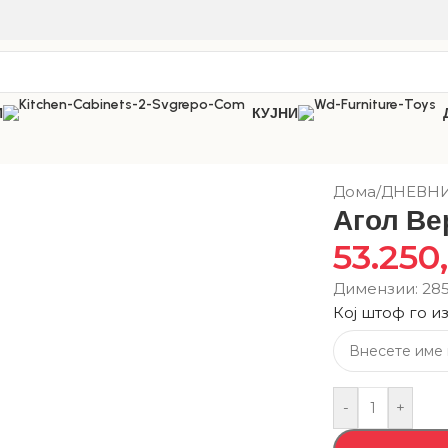
И
КУЈНИ
Дома
/
ДНЕВН
Агол Ве
53.250
Димензии: 28
Кој штоф го и
-
+