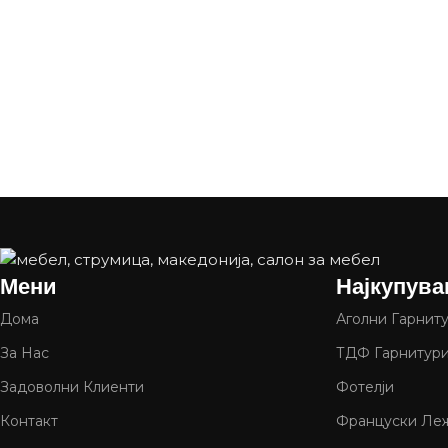
Мени
Најкупува
Дома
Аголни Гарнит
За Нас
ТДФ Гарнитур
Задоволни Клиенти
Фотелји
Контакт
Француски Леж