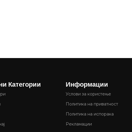
ни Категории
Информации
ури
Услови за користење
и
Политика на приватност
Политика на испорака
ај
Рекламации