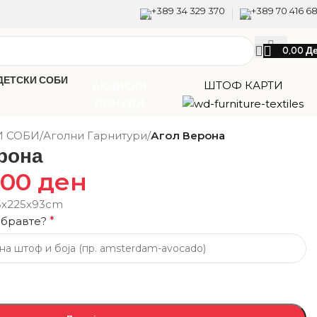
+389 34 329 370
+389 70 416 6
0,00
Д
ДЕТСКИ СОБИ
ШТОФ КАРТИ
АКЦИСКИ
ПОНУДИ
И СОБИ
/
Аголни Гарнитури
/
Агол Верона
рона
,00
ден
5х225x93cm
збравте?
*