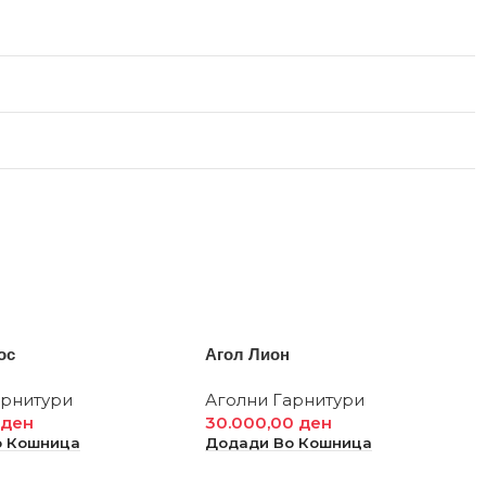
ос
Агол Лион
арнитури
Аголни Гарнитури
0
ден
30.000,00
ден
о Кошница
Додади Во Кошница