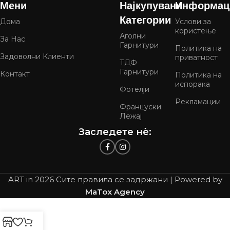
Мени
Најкупувани
Информац
Категории
Дома
Услови за
користење
Аголни
За Нас
Гарнитури
Политика на
Задоволни Клиенти
приватност
ТДФ
Гарнитури
Контакт
Политика на
испорака
Фотелји
Рекламации
Француски
Лежај
Заследете нѐ:
ART in
2026 Сите правила се задржани | Powered by
MaTox Agency