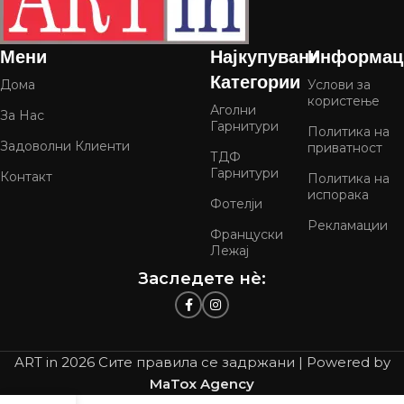
Мени
Најкупувани
Информац
Категории
Дома
Услови за
користење
Аголни
За Нас
Гарнитури
Политика на
Задоволни Клиенти
приватност
ТДФ
Гарнитури
Контакт
Политика на
испорака
Фотелји
Рекламации
Француски
Лежај
Заследете нѐ:
ART in
2026 Сите правила се задржани | Powered by
MaTox Agency