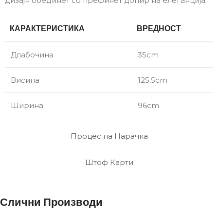
дизајн обединет со префинет допир на елеганција.
КАРАКТЕРИСТИКА
ВРЕДНОСТ
Длабочина
35cm
Висина
125.5cm
Ширина
96cm
Процес на Нарачка
Штоф Карти
Слични Производи