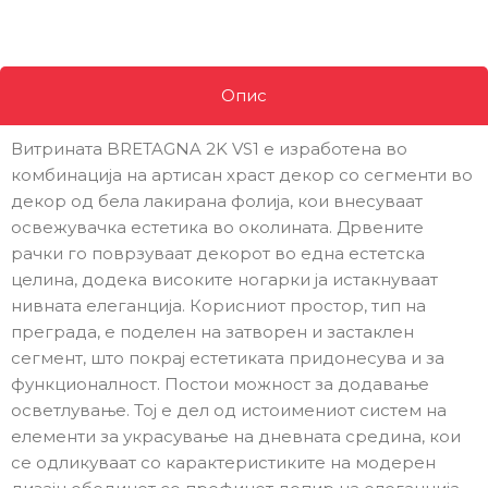
Опис
Витрината BRETAGNA 2K VS1 е изработена во
комбинација на артисан храст декор со сегменти во
декор од бела лакирана фолија, кои внесуваат
освежувачка естетика во околината. Дрвените
рачки го поврзуваат декорот во една естетска
целина, додека високите ногарки ја истакнуваат
нивната елеганција. Корисниот простор, тип на
преграда, е поделен на затворен и застаклен
сегмент, што покрај естетиката придонесува и за
функционалност. Постои можност за додавање
осветлување. Тој е дел од истоимениот систем на
елементи за украсување на дневната средина, кои
се одликуваат со карактеристиките на модерен