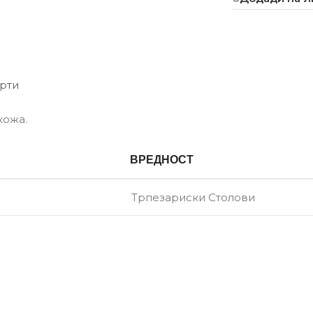
рти
кожа.
ВРЕДНОСТ
Трпезариски Столови