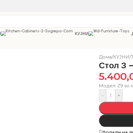
И
КУЈНИ
Дома
/
КУЈНИ
/
Стол З 
5.400
Модел: Z9 so r
-
+
Додади на л