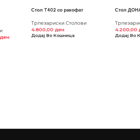
Стол T402 со ракофат
Стол ДОН
Трпезариски Столови
Трпезари
4.800,00
ден
4.200,00
и
Додај Во Кошница
Додај Во 
ден