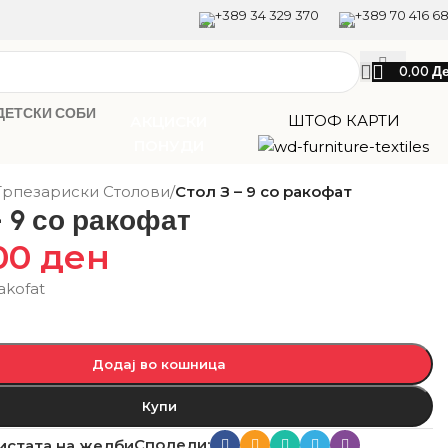
+389 34 329 370
+389 70 416 6
0,00
Д
ДЕТСКИ СОБИ
ШТОФ КАРТИ
АКЦИСКИ
ПОНУДИ
Трпезариски Столови
/
Стол З – 9 со ракофат
– 9 со ракофат
,00
ден
akofat
Додај во кошница
Купи
Сподели:
истата на желби