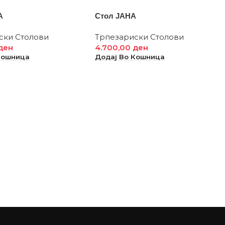
А
Стол ЈАНА
ски Столови
Трпезариски Столови
ден
4.700,00
ден
Кошница
Додај Во Кошница