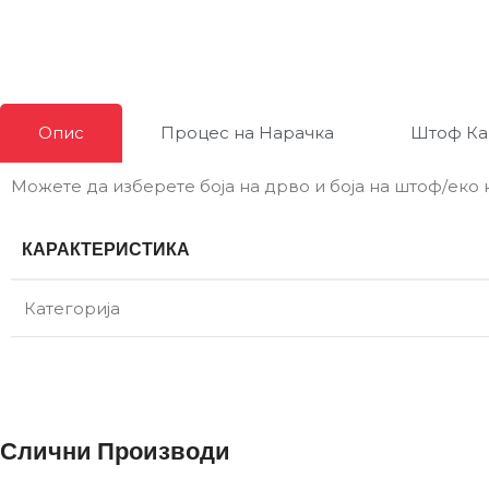
Опис
Процес на Нарачка
Штоф Ка
Можете да изберете боја на дрво и боја на штоф/еко 
КАРАКТЕРИСТИКА
Категорија
Слични Производи