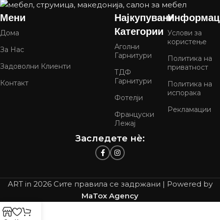
Мени
Најкупувани
Информац
Категории
Дома
Услови за
користење
Аголни
За Нас
Гарнитури
Политика на
Задоволни Клиенти
приватност
ТДФ
Гарнитури
Контакт
Политика на
испорака
Фотелји
Рекламации
Француски
Лежај
Заследете нѐ:
ART in
2026 Сите правила се задржани | Powered by
MaTox Agency