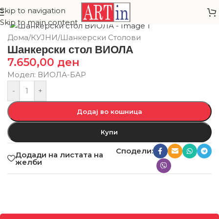
Skip to navigation
Skip to main content
Дома
/
КУЈНИ
/
Шанкерски Столови
Шанкерски стол ВИОЛА
7.650,00
ден
Модел: ВИОЛА-БАР
-
+
Додај во кошница
Купи
Сподели:
Додади на листата на
желби