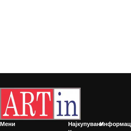
Мени
Најкупувани
Информац