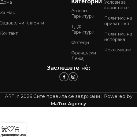
Категории
Дома
Услови за
користење
Аголни
За Нас
Гарнитури
Политика на
Задоволни Клиенти
приватност
ТДФ
Гарнитури
Контакт
Политика на
испорака
Фотелји
Рекламации
Француски
Лежај
Заследете нѐ:
ART in
2026 Сите правила се задржани | Powered by
MaTox Agency
давница
Омилени
Кошничка